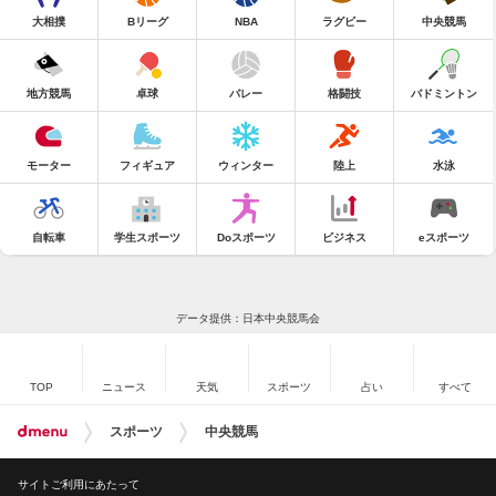
大相撲
Bリーグ
NBA
ラグビー
中央競馬
地方競馬
卓球
バレー
格闘技
バドミントン
モーター
フィギュア
ウィンター
陸上
水泳
自転車
学生スポーツ
Doスポーツ
ビジネス
eスポーツ
データ提供：日本中央競馬会
TOP
ニュース
天気
スポーツ
占い
すべて
スポーツ
中央競馬
サイトご利用にあたって