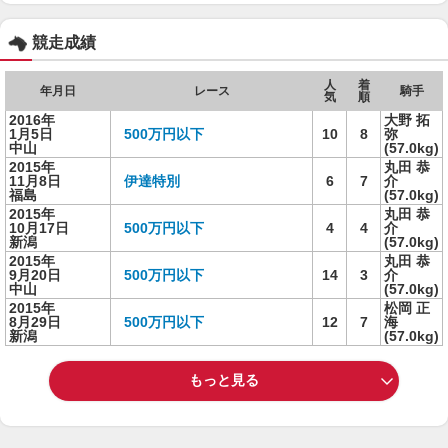
競走成績
人
着
年月日
レース
騎手
気
順
2016年
大野 拓
1月5日
500万円以下
10
8
弥
中山
(57.0kg)
2015年
丸田 恭
11月8日
伊達特別
6
7
介
福島
(57.0kg)
2015年
丸田 恭
10月17日
500万円以下
4
4
介
新潟
(57.0kg)
2015年
丸田 恭
9月20日
500万円以下
14
3
介
中山
(57.0kg)
2015年
松岡 正
8月29日
500万円以下
12
7
海
新潟
(57.0kg)
もっと見る