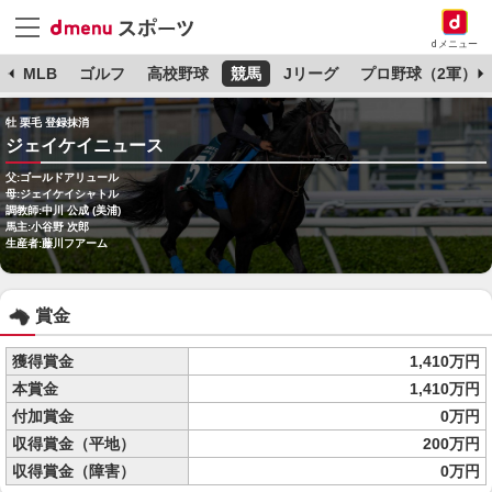
dメニュー
球
MLB
ゴルフ
高校野球
競馬
Jリーグ
プロ野球（2軍）
牡 栗毛 登録抹消
ジェイケイニュース
父:ゴールドアリュール
母:ジェイケイシャトル
調教師:中川 公成 (美浦)
馬主:小谷野 次郎
生産者:藤川フアーム
賞金
獲得賞金
1,410万円
本賞金
1,410万円
付加賞金
0万円
収得賞金（平地）
200万円
収得賞金（障害）
0万円