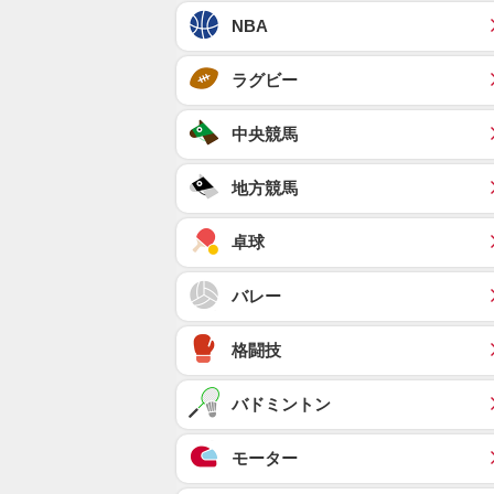
NBA
ラグビー
中央競馬
地方競馬
卓球
バレー
格闘技
バドミントン
モーター