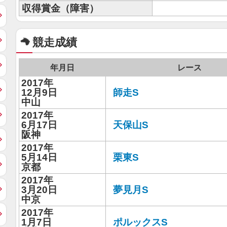
収得賞金（障害）
競走成績
年月日
レース
2017年
12月9日
師走S
中山
2017年
6月17日
天保山S
阪神
2017年
5月14日
栗東S
京都
2017年
3月20日
夢見月S
中京
2017年
1月7日
ポルックスS