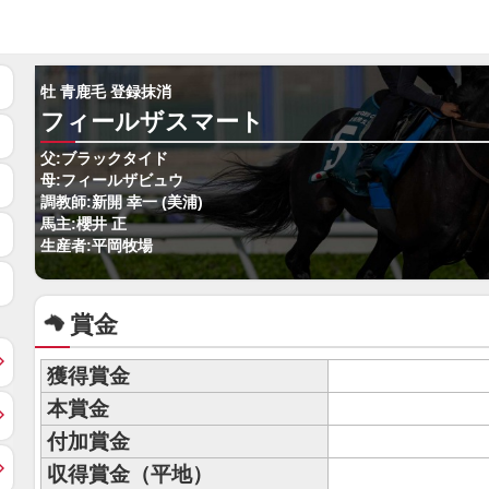
牡 青鹿毛 登録抹消
フィールザスマート
父:ブラックタイド
母:フィールザビュウ
調教師:新開 幸一 (美浦)
馬主:櫻井 正
生産者:平岡牧場
賞金
獲得賞金
本賞金
付加賞金
収得賞金（平地）