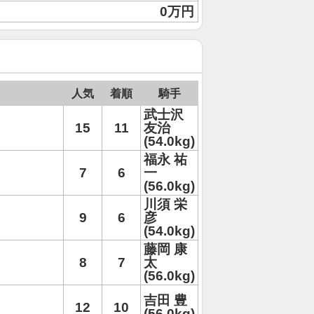
0万円
人気
着順
騎手
武士沢
15
11
友治
(54.0kg)
福永 祐
7
6
一
(56.0kg)
川須 栄
9
6
彦
(54.0kg)
藤岡 康
8
7
太
(56.0kg)
吉田 豊
12
10
(56.0kg)