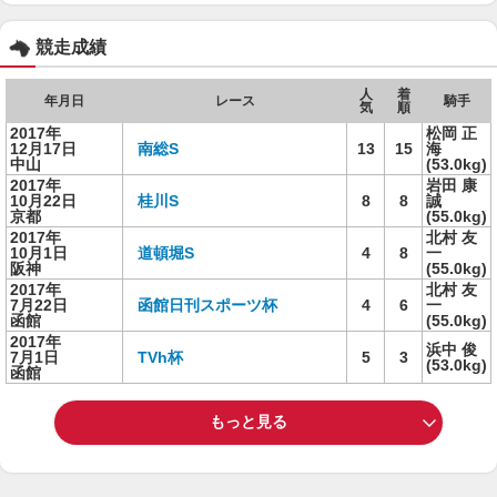
競走成績
人
着
年月日
レース
騎手
気
順
2017年
松岡 正
12月17日
南総S
13
15
海
中山
(53.0kg)
2017年
岩田 康
10月22日
桂川S
8
8
誠
京都
(55.0kg)
2017年
北村 友
10月1日
道頓堀S
4
8
一
阪神
(55.0kg)
2017年
北村 友
7月22日
函館日刊スポーツ杯
4
6
一
函館
(55.0kg)
2017年
浜中 俊
7月1日
TVh杯
5
3
(53.0kg)
函館
もっと見る