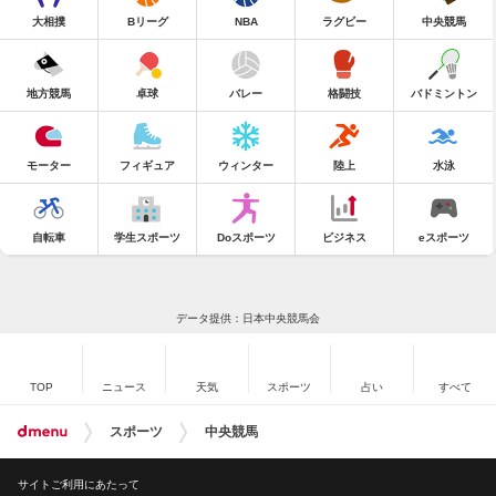
大相撲
Bリーグ
NBA
ラグビー
中央競馬
地方競馬
卓球
バレー
格闘技
バドミントン
モーター
フィギュア
ウィンター
陸上
水泳
自転車
学生スポーツ
Doスポーツ
ビジネス
eスポーツ
データ提供：日本中央競馬会
TOP
ニュース
天気
スポーツ
占い
すべて
スポーツ
中央競馬
サイトご利用にあたって