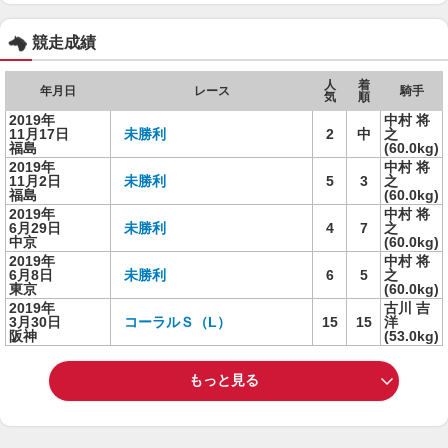
競走成績
人
着
年月日
レース
騎手
気
順
2019年
中村 将
11月17日
未勝利
2
中
之
福島
(60.0kg)
2019年
中村 将
11月2日
未勝利
5
3
之
福島
(60.0kg)
2019年
中村 将
6月29日
未勝利
4
7
之
中京
(60.0kg)
2019年
中村 将
6月8日
未勝利
6
5
之
東京
(60.0kg)
2019年
古川 吉
3月30日
コーラルＳ（L）
15
15
洋
阪神
(53.0kg)
もっと見る