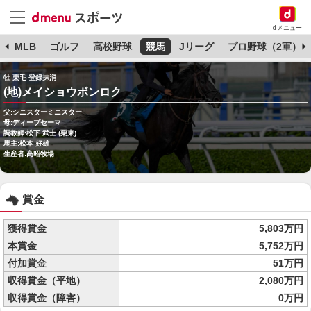
dメニュー
球
MLB
ゴルフ
高校野球
競馬
Jリーグ
プロ野球（2軍）
牡 栗毛 登録抹消
(地)メイショウボンロク
父:シニスターミニスター
母:ディープセーマ
調教師:松下 武士 (栗東)
馬主:松本 好雄
生産者:高昭牧場
賞金
獲得賞金
5,803万円
本賞金
5,752万円
付加賞金
51万円
収得賞金（平地）
2,080万円
収得賞金（障害）
0万円