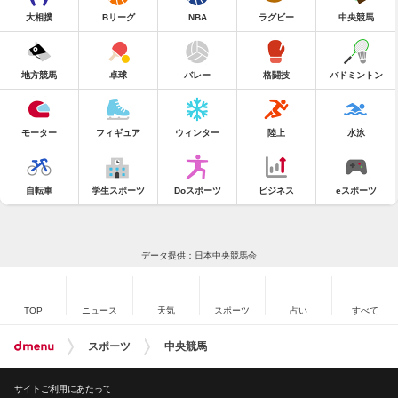
大相撲
Bリーグ
NBA
ラグビー
中央競馬
地方競馬
卓球
バレー
格闘技
バドミントン
モーター
フィギュア
ウィンター
陸上
水泳
自転車
学生スポーツ
Doスポーツ
ビジネス
eスポーツ
データ提供：日本中央競馬会
TOP
ニュース
天気
スポーツ
占い
すべて
スポーツ
中央競馬
サイトご利用にあたって