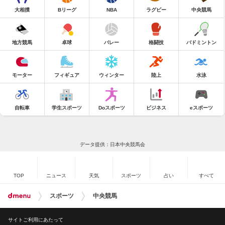
大相撲
Bリーグ
NBA
ラグビー
中央競馬
地方競馬
卓球
バレー
格闘技
バドミントン
モーター
フィギュア
ウィンター
陸上
水泳
自転車
学生スポーツ
Doスポーツ
ビジネス
eスポーツ
データ提供：日本中央競馬会
TOP
ニュース
天気
スポーツ
占い
すべて
スポーツ
中央競馬
サイトご利用にあたって