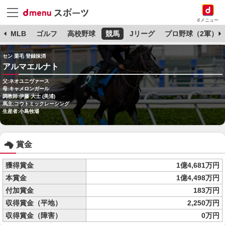
dメニュー
球
MLB
ゴルフ
高校野球
競馬
Jリーグ
プロ野球（2軍）
セン 栗毛 登録抹消
アルマエルナト
父:ネオユニヴァース
母:キャメロンガール
調教師:伊藤 大士 (美浦)
馬主:コウトミックレーシング
生産者:小島牧場
賞金
獲得賞金
1億4,681万円
本賞金
1億4,498万円
付加賞金
183万円
収得賞金（平地）
2,250万円
収得賞金（障害）
0万円