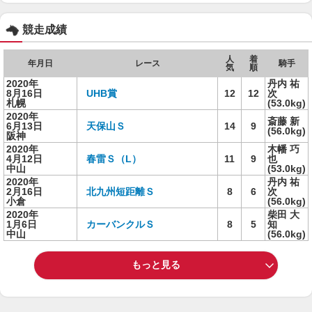
競走成績
人
着
年月日
レース
騎手
気
順
2020年
丹内 祐
8月16日
UHB賞
12
12
次
札幌
(53.0kg)
2020年
斎藤 新
6月13日
天保山Ｓ
14
9
(56.0kg)
阪神
2020年
木幡 巧
4月12日
春雷Ｓ（L）
11
9
也
中山
(53.0kg)
2020年
丹内 祐
2月16日
北九州短距離Ｓ
8
6
次
小倉
(56.0kg)
2020年
柴田 大
1月6日
カーバンクルＳ
8
5
知
中山
(56.0kg)
もっと見る