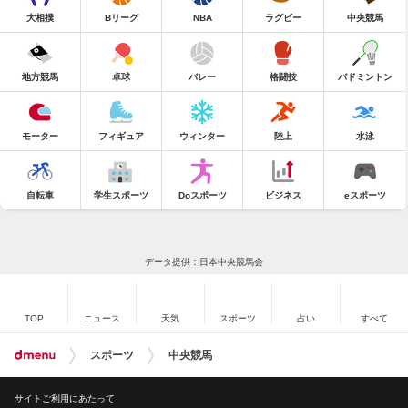
大相撲
Bリーグ
NBA
ラグビー
中央競馬
地方競馬
卓球
バレー
格闘技
バドミントン
モーター
フィギュア
ウィンター
陸上
水泳
自転車
学生スポーツ
Doスポーツ
ビジネス
eスポーツ
データ提供：日本中央競馬会
TOP
ニュース
天気
スポーツ
占い
すべて
スポーツ
中央競馬
サイトご利用にあたって