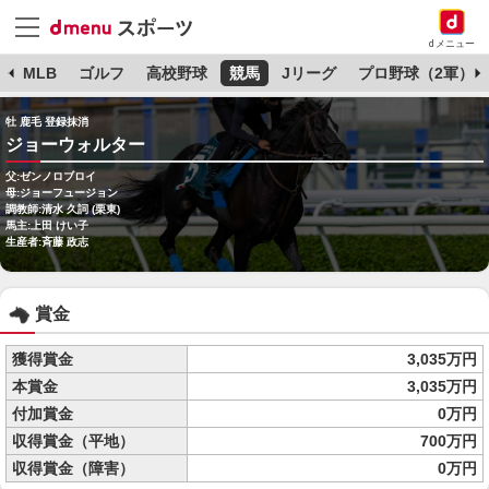
dメニュー
球
MLB
ゴルフ
高校野球
競馬
Jリーグ
プロ野球（2軍）
牡 鹿毛 登録抹消
ジョーウォルター
父:ゼンノロブロイ
母:ジョーフュージョン
調教師:清水 久詞 (栗東)
馬主:上田 けい子
生産者:斉藤 政志
賞金
獲得賞金
3,035万円
本賞金
3,035万円
付加賞金
0万円
収得賞金（平地）
700万円
収得賞金（障害）
0万円