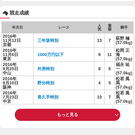
競走成績
人
着
年月日
レース
騎手
気
順
2016年
荻野 極
11月12日
三年坂特別
13
7
(57.0kg)
京都
2016年
松岡 正
11月6日
1000万円以下
9
11
海
東京
(57.0kg)
2016年
福永 祐
9月25日
外房特別
8
6
一
中山
(57.0kg)
2016年
松若 風
9月10日
野分特別
4
5
馬
阪神
(57.0kg)
2016年
松若 風
7月23日
長久手特別
10
7
馬
中京
(57.0kg)
もっと見る