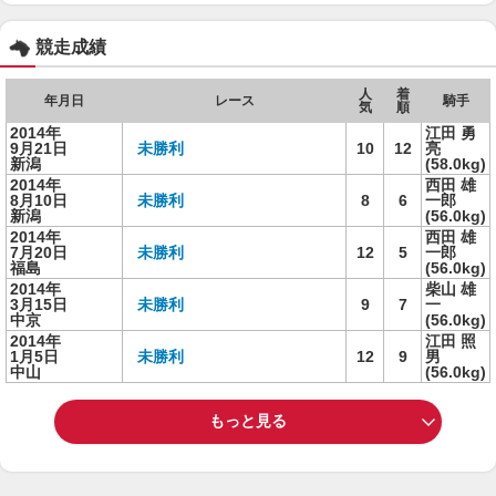
競走成績
人
着
年月日
レース
騎手
気
順
2014年
江田 勇
9月21日
未勝利
10
12
亮
新潟
(58.0kg)
2014年
西田 雄
8月10日
未勝利
8
6
一郎
新潟
(56.0kg)
2014年
西田 雄
7月20日
未勝利
12
5
一郎
福島
(56.0kg)
2014年
柴山 雄
3月15日
未勝利
9
7
一
中京
(56.0kg)
2014年
江田 照
1月5日
未勝利
12
9
男
中山
(56.0kg)
もっと見る