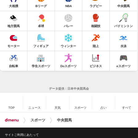
大相撲
Bリーグ
NBA
ラグビー
中央競馬
地方競馬
卓球
バレー
格闘技
バドミントン
モーター
フィギュア
ウィンター
陸上
水泳
自転車
学生スポーツ
Doスポーツ
ビジネス
eスポーツ
データ提供：日本中央競馬会
TOP
ニュース
天気
スポーツ
占い
すべて
スポーツ
中央競馬
サイトご利用にあたって