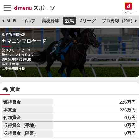
dメニュー
球
MLB
ゴルフ
高校野球
競馬
Jリーグ
プロ野球（2軍）
牡 芦毛 登録抹消
ヤマニンブロケード
父:スクリーンヒーロー
母:ヤマニントゥドロワ
調教師:星野 忍 (美浦)
馬主:土井 肇
生産者:廣田 伉助
賞金
獲得賞金
226万円
本賞金
226万円
付加賞金
0万円
収得賞金（平地）
0万円
収得賞金（障害）
0万円