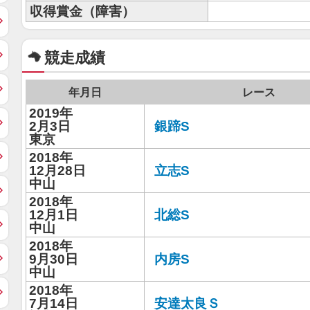
収得賞金（障害）
競走成績
年月日
レース
2019年
2月3日
銀蹄S
東京
2018年
12月28日
立志S
中山
2018年
12月1日
北総S
中山
2018年
9月30日
内房S
中山
2018年
7月14日
安達太良Ｓ