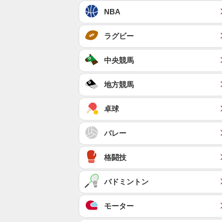
NBA
ラグビー
中央競馬
地方競馬
卓球
バレー
格闘技
バドミントン
モーター