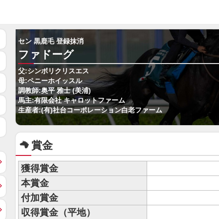
セン 黒鹿毛 登録抹消
ファドーグ
父:シンボリクリスエス
母:ペニーホイッスル
調教師:奥平 雅士 (美浦)
馬主:有限会社 キャロットファーム
生産者:(有)社台コーポレーション白老ファーム
賞金
獲得賞金
本賞金
付加賞金
収得賞金（平地）