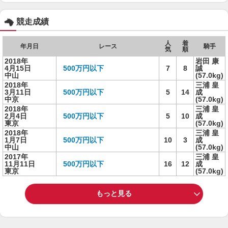
競走成績
人
着
年月日
レース
騎手
気
順
2018年
岩田 康
4月15日
500万円以下
7
8
誠
中山
(57.0kg)
2018年
三浦 皇
3月11日
500万円以下
5
14
成
中京
(57.0kg)
2018年
三浦 皇
2月4日
500万円以下
5
10
成
東京
(57.0kg)
2018年
三浦 皇
1月7日
500万円以下
10
3
成
中山
(57.0kg)
2017年
三浦 皇
11月11日
500万円以下
16
12
成
東京
(57.0kg)
もっと見る