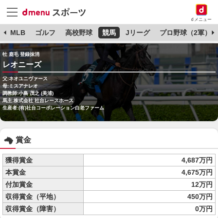
dメニュー
球
MLB
ゴルフ
高校野球
競馬
Jリーグ
プロ野球（2軍）
牡 鹿毛 登録抹消
レオニーズ
父:ネオユニヴァース
母:ミスアナレオ
調教師:小島 茂之 (美浦)
馬主:株式会社 社台レースホース
生産者:(有)社台コーポレーション白老ファーム
賞金
獲得賞金
4,687万円
本賞金
4,675万円
付加賞金
12万円
収得賞金（平地）
450万円
収得賞金（障害）
0万円