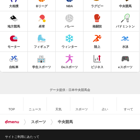
大相撲
Bリーグ
NBA
ラグビー
中央競馬
地方競馬
卓球
バレー
格闘技
バドミントン
モーター
フィギュア
ウィンター
陸上
水泳
自転車
学生スポーツ
Doスポーツ
ビジネス
eスポーツ
データ提供：日本中央競馬会
TOP
ニュース
天気
スポーツ
占い
すべて
スポーツ
中央競馬
サイトご利用にあたって