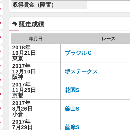
収得賞金（障害）
競走成績
年月日
レース
2018年
10月21日
ブラジルＣ
東京
2017年
12月10日
堺ステークス
阪神
2017年
11月25日
花園S
京都
2017年
8月26日
釜山S
小倉
2017年
7月29日
薩摩S