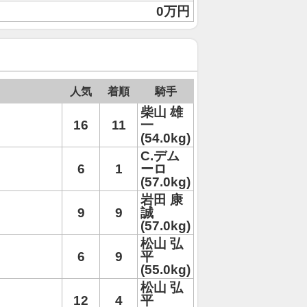
0万円
人気
着順
騎手
柴山 雄
16
11
一
(54.0kg)
C.デム
6
1
ーロ
(57.0kg)
岩田 康
9
9
誠
(57.0kg)
松山 弘
6
9
平
(55.0kg)
松山 弘
12
4
平