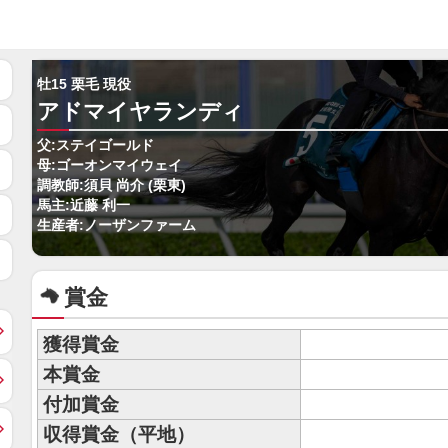
牡15 栗毛 現役
アドマイヤランディ
父:ステイゴールド
母:ゴーオンマイウェイ
調教師:須貝 尚介 (栗東)
馬主:近藤 利一
生産者:ノーザンファーム
賞金
獲得賞金
本賞金
付加賞金
収得賞金（平地）