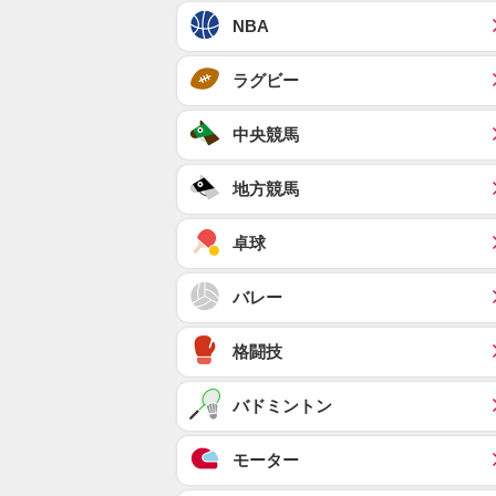
NBA
ラグビー
中央競馬
地方競馬
卓球
バレー
格闘技
バドミントン
モーター