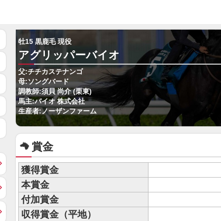
牡15 黒鹿毛 現役
アグリッパーバイオ
父:チチカステナンゴ
母:ソングバード
調教師:須貝 尚介 (栗東)
馬主:バイオ 株式会社
生産者:ノーザンファーム
賞金
獲得賞金
本賞金
付加賞金
収得賞金（平地）