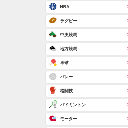
NBA
ラグビー
中央競馬
地方競馬
卓球
バレー
格闘技
バドミントン
モーター