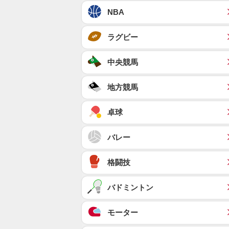
NBA
ラグビー
中央競馬
地方競馬
卓球
バレー
格闘技
バドミントン
モーター