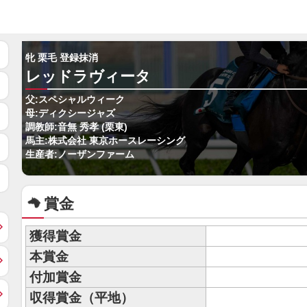
牝 栗毛 登録抹消
レッドラヴィータ
父:スペシャルウィーク
母:ディクシージャズ
調教師:音無 秀孝 (栗東)
馬主:株式会社 東京ホースレーシング
生産者:ノーザンファーム
賞金
獲得賞金
本賞金
付加賞金
収得賞金（平地）