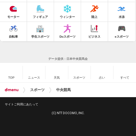
モーター
フィギュア
ウィンター
陸上
水泳
自転車
学生スポーツ
Doスポーツ
ビジネス
eスポーツ
データ提供：日本中央競馬会
TOP
ニュース
天気
スポーツ
占い
すべて
スポーツ
中央競馬
サイトご利用にあたって
(C) NTT DOCOMO, INC.