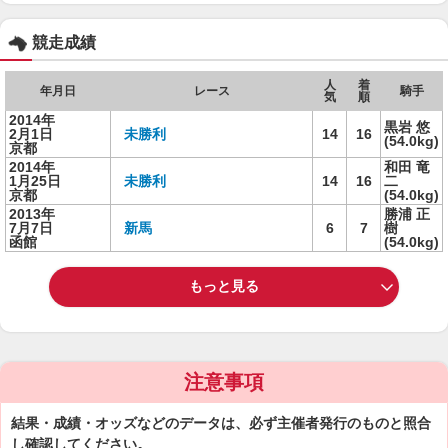
競走成績
人
着
年月日
レース
騎手
気
順
2014年
黒岩 悠
2月1日
未勝利
14
16
(54.0kg)
京都
2014年
和田 竜
1月25日
未勝利
14
16
二
京都
(54.0kg)
2013年
勝浦 正
7月7日
新馬
6
7
樹
函館
(54.0kg)
もっと見る
注意事項
結果・成績・オッズなどのデータは、必ず主催者発行のものと照合
し確認してください。