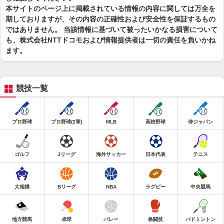
本サイトのページ上に掲載されている情報の内容に関しては万全を
期しておりますが、その内容の正確性および安全性を保証するもの
ではありません。 当該情報に基づいて被ったいかなる損害について
も、株式会社NTTドコモおよび情報提供者は一切の責任を負いかね
ます。
競技一覧
プロ野球
プロ野球(2軍)
MLB
高校野球
侍ジャパン
ゴルフ
Jリーグ
海外サッカー
日本代表
テニス
大相撲
Bリーグ
NBA
ラグビー
中央競馬
地方競馬
卓球
バレー
格闘技
バドミントン