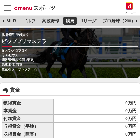
dメニュー
球
MLB
ゴルフ
高校野球
競馬
Jリーグ
プロ野球（2軍）
牝 青鹿毛 登録抹消
ビッププリマステラ
父:ゼンノロブロイ
母:ルビウス
調教師:清水 久詞 (栗東)
馬主:鈴木 邦英
生産者:ノーザンファーム
賞金
獲得賞金
0万円
本賞金
0万円
付加賞金
0万円
収得賞金（平地）
0万円
収得賞金（障害）
0万円