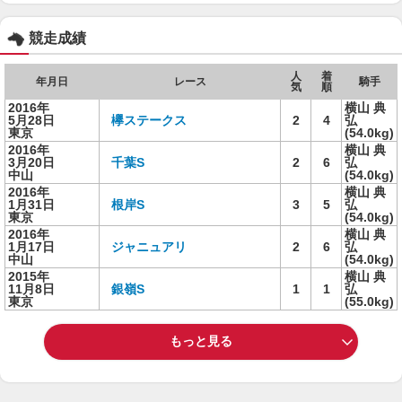
競走成績
人
着
年月日
レース
騎手
気
順
2016年
横山 典
5月28日
欅ステークス
2
4
弘
東京
(54.0kg)
2016年
横山 典
3月20日
千葉S
2
6
弘
中山
(54.0kg)
2016年
横山 典
1月31日
根岸S
3
5
弘
東京
(54.0kg)
2016年
横山 典
1月17日
ジャニュアリ
2
6
弘
中山
(54.0kg)
2015年
横山 典
11月8日
銀嶺S
1
1
弘
東京
(55.0kg)
もっと見る