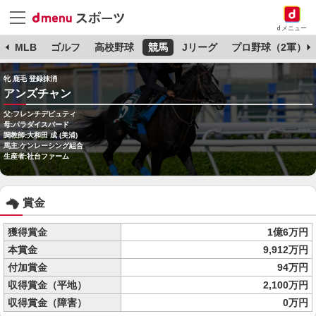
dメニュー
球
MLB
ゴルフ
高校野球
競馬
Jリーグ
プロ野球（2軍）
牝 鹿毛 登録抹消
アンズチャン
父:フレンチデピュティ
母:パラダイスバード
調教師:大和田 成 (美浦)
馬主:ケンレーシング組合
生産者:社台ファーム
賞金
獲得賞金
1億6万円
本賞金
9,912万円
付加賞金
94万円
収得賞金（平地）
2,100万円
収得賞金（障害）
0万円