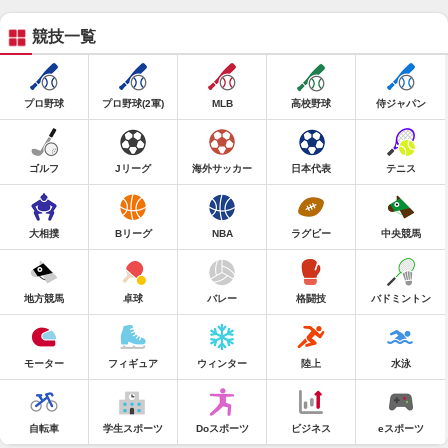
競技一覧
プロ野球
プロ野球(2軍)
MLB
高校野球
侍ジャパン
ゴルフ
Jリーグ
海外サッカー
日本代表
テニス
大相撲
Bリーグ
NBA
ラグビー
中央競馬
地方競馬
卓球
バレー
格闘技
バドミントン
モーター
フィギュア
ウィンター
陸上
水泳
自転車
学生スポーツ
Doスポーツ
ビジネス
eスポーツ