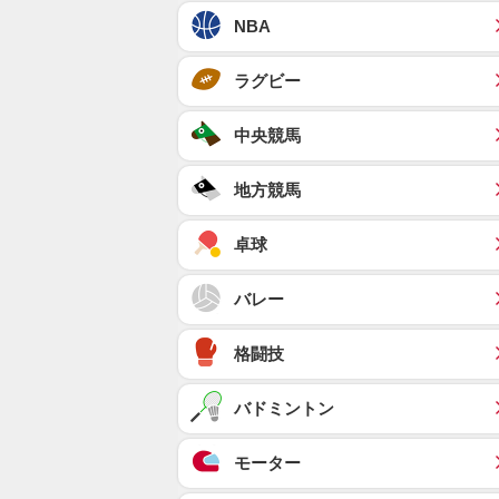
NBA
ラグビー
中央競馬
地方競馬
卓球
バレー
格闘技
バドミントン
モーター