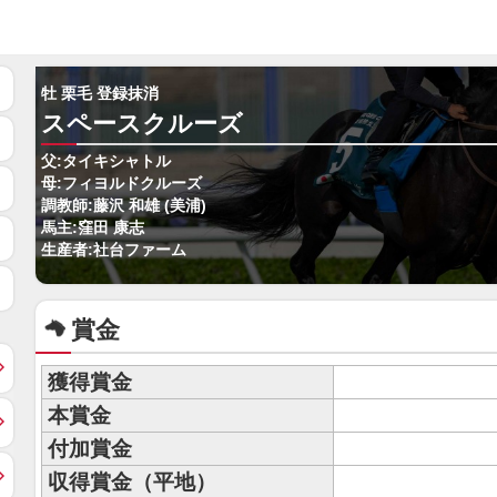
牡 栗毛 登録抹消
スペースクルーズ
父:タイキシャトル
母:フィヨルドクルーズ
調教師:藤沢 和雄 (美浦)
馬主:窪田 康志
生産者:社台ファーム
賞金
獲得賞金
本賞金
付加賞金
収得賞金（平地）