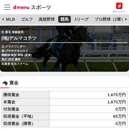
dメニュー
球
MLB
ゴルフ
高校野球
競馬
Jリーグ
プロ野球（2軍）
牡 栗毛 登録抹消
(地)デルマコテツ
父:グラスワンダー
母:プラチナキャスト
調教師:牧田 和弥 (栗東)
馬主:浅沼 廣幸
生産者:社台ファーム
賞金
獲得賞金
1,675万円
本賞金
1,675万円
付加賞金
0万円
収得賞金（平地）
65万円
収得賞金（障害）
0万円