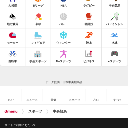
大相撲
Bリーグ
NBA
ラグビー
中央競馬
地方競馬
卓球
バレー
格闘技
バドミントン
モーター
フィギュア
ウィンター
陸上
水泳
自転車
学生スポーツ
Doスポーツ
ビジネス
eスポーツ
データ提供：日本中央競馬会
TOP
ニュース
天気
スポーツ
占い
すべて
スポーツ
中央競馬
サイトご利用にあたって