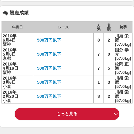
競走成績
人
着
年月日
レース
騎手
気
順
2016年
川須 栄
6月4日
500万円以下
8
2
彦
阪神
(57.0kg)
2016年
国分 恭
5月8日
500万円以下
7
9
介
京都
(57.0kg)
2016年
松岡 正
4月16日
500万円以下
7
5
海
阪神
(57.0kg)
2016年
川須 栄
3月6日
500万円以下
1
3
彦
小倉
(57.0kg)
2016年
川須 栄
2月20日
500万円以下
8
2
彦
小倉
(57.0kg)
もっと見る