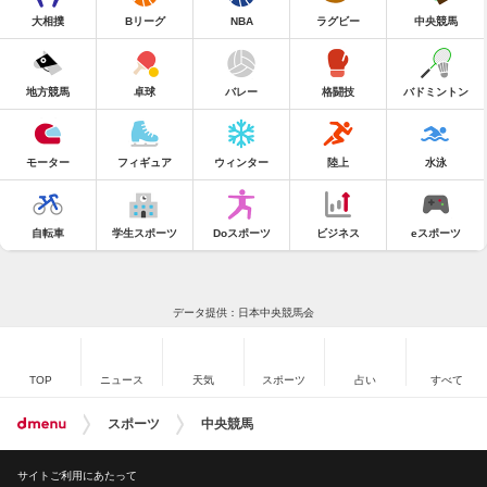
大相撲
Bリーグ
NBA
ラグビー
中央競馬
地方競馬
卓球
バレー
格闘技
バドミントン
モーター
フィギュア
ウィンター
陸上
水泳
自転車
学生スポーツ
Doスポーツ
ビジネス
eスポーツ
データ提供：日本中央競馬会
TOP
ニュース
天気
スポーツ
占い
すべて
スポーツ
中央競馬
サイトご利用にあたって