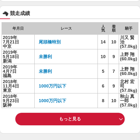
競走成績
人
着
年月日
レース
騎手
気
順
2019年
川又 賢
7月21日
尾頭橋特別
14
10
治
中京
(57.0kg)
2019年
上野 翔
5月18日
未勝利
10
9
(60.0kg)
新潟
2019年
上野 翔
4月7日
未勝利
5
7
(60.0kg)
福島
2018年
北村 宏
11月4日
1000万円以下
6
9
司
東京
(57.0kg)
2018年
秋山 真
9月23日
1000万円以下
8
10
一郎
阪神
(57.0kg)
もっと見る