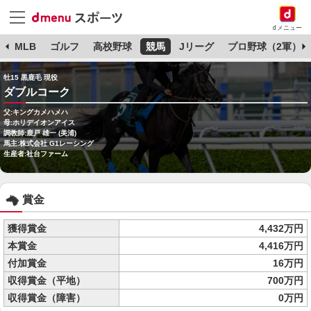
dメニュー
球
MLB
ゴルフ
高校野球
競馬
Jリーグ
プロ野球（2軍）
牡15 黒鹿毛 現役
ダブルコーク
父:キングカメハメハ
母:ホリデイオンアイス
調教師:鹿戸 雄一 (美浦)
馬主:株式会社 G1レーシング
生産者:社台ファーム
賞金
獲得賞金
4,432万円
本賞金
4,416万円
付加賞金
16万円
収得賞金（平地）
700万円
収得賞金（障害）
0万円