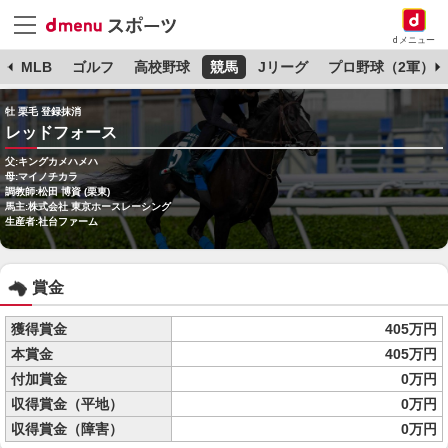
dメニュー
球
MLB
ゴルフ
高校野球
競馬
Jリーグ
プロ野球（2軍）
牡 栗毛 登録抹消
レッドフォース
父:キングカメハメハ
母:マイノチカラ
調教師:松田 博資 (栗東)
馬主:株式会社 東京ホースレーシング
生産者:社台ファーム
賞金
獲得賞金
405万円
本賞金
405万円
付加賞金
0万円
収得賞金（平地）
0万円
収得賞金（障害）
0万円