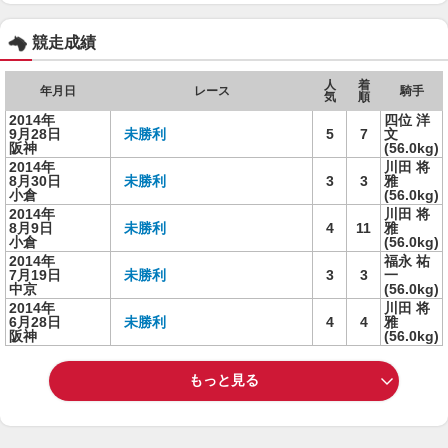
競走成績
人
着
年月日
レース
騎手
気
順
2014年
四位 洋
9月28日
未勝利
5
7
文
阪神
(56.0kg)
2014年
川田 将
8月30日
未勝利
3
3
雅
小倉
(56.0kg)
2014年
川田 将
8月9日
未勝利
4
11
雅
小倉
(56.0kg)
2014年
福永 祐
7月19日
未勝利
3
3
一
中京
(56.0kg)
2014年
川田 将
6月28日
未勝利
4
4
雅
阪神
(56.0kg)
もっと見る