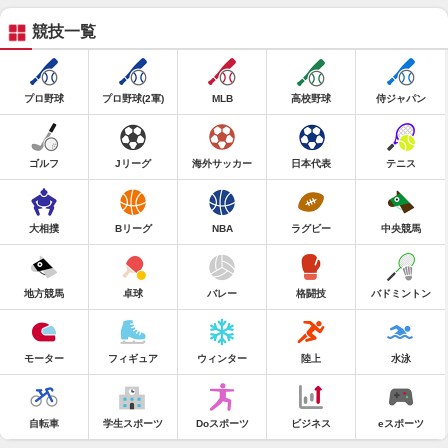
競技一覧
プロ野球
プロ野球(2軍)
MLB
高校野球
侍ジャパン
ゴルフ
Jリーグ
海外サッカー
日本代表
テニス
大相撲
Bリーグ
NBA
ラグビー
中央競馬
地方競馬
卓球
バレー
格闘技
バドミントン
モーター
フィギュア
ウィンター
陸上
水泳
自転車
学生スポーツ
Doスポーツ
ビジネス
eスポーツ