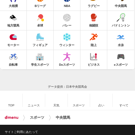
大相撲
Bリーグ
NBA
ラグビー
中央競馬
地方競馬
卓球
バレー
格闘技
バドミントン
モーター
フィギュア
ウィンター
陸上
水泳
自転車
学生スポーツ
Doスポーツ
ビジネス
eスポーツ
データ提供：日本中央競馬会
TOP
ニュース
天気
スポーツ
占い
すべて
スポーツ
中央競馬
サイトご利用にあたって