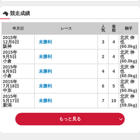
競走成績
人
着
年月日
レース
騎手
気
順
2015年
北沢 伸
12月6日
未勝利
3
4
也
阪神
(60.0kg)
2015年
北沢 伸
9月5日
未勝利
2
4
也
小倉
(60.0kg)
2015年
北沢 伸
8月9日
未勝利
4
4
也
小倉
(60.0kg)
2015年
北沢 伸
7月18日
未勝利
6
5
也
中京
(60.0kg)
2015年
北沢 伸
5月17日
未勝利
7
10
也
新潟
(59.0kg)
もっと見る