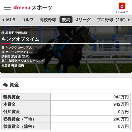
dメニュー
球
MLB
ゴルフ
高校野球
競馬
Jリーグ
プロ野球（2軍）
牡 黒鹿毛 登録抹消
キングオブタイム
父:キンググローリアス
母:クイーンオブタイム
調教師:加用 正 (栗東)
馬主:有限会社 シルクレーシング
生産者:樋渡 信義
賞金
獲得賞金
942万円
本賞金
942万円
付加賞金
0万円
収得賞金（平地）
200万円
収得賞金（障害）
0万円