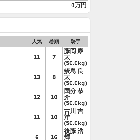
0万円
人気
着順
騎手
藤岡 康
11
7
太
(56.0kg)
鮫島 良
13
8
太
(56.0kg)
国分 恭
12
10
介
(56.0kg)
古川 吉
11
10
洋
(56.0kg)
後藤 浩
6
16
輝