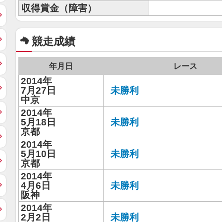
収得賞金（障害）
競走成績
年月日
レース
2014年
7月27日
未勝利
中京
2014年
5月18日
未勝利
京都
2014年
5月10日
未勝利
京都
2014年
4月6日
未勝利
阪神
2014年
2月2日
未勝利