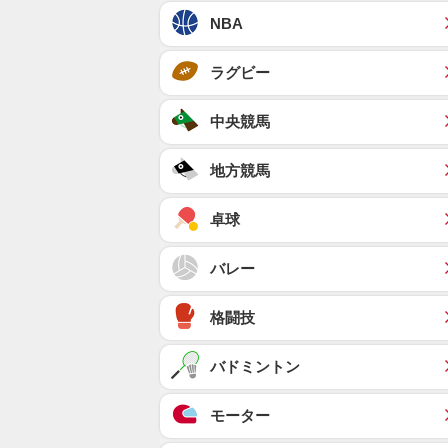
NBA
ラグビー
中央競馬
地方競馬
卓球
バレー
格闘技
バドミントン
モーター