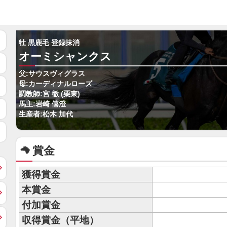
牡 黒鹿毛 登録抹消
オーミシャンクス
父:サウスヴィグラス
母:カーディナルローズ
調教師:宮 徹 (栗東)
馬主:岩崎 僖澄
生産者:松木 加代
賞金
獲得賞金
本賞金
付加賞金
収得賞金（平地）