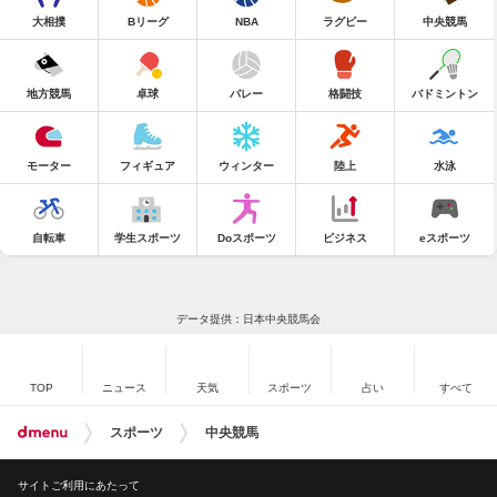
大相撲
Bリーグ
NBA
ラグビー
中央競馬
地方競馬
卓球
バレー
格闘技
バドミントン
モーター
フィギュア
ウィンター
陸上
水泳
自転車
学生スポーツ
Doスポーツ
ビジネス
eスポーツ
データ提供：日本中央競馬会
TOP
ニュース
天気
スポーツ
占い
すべて
スポーツ
中央競馬
サイトご利用にあたって