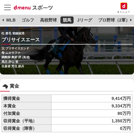
dメニュー
球
MLB
ゴルフ
高校野球
競馬
Jリーグ
プロ野球（2軍）
牡 栗毛 登録抹消
プリサイスエース
父:プリサイスエンド
母:ムカラファ
調教師:奥村 武 (美浦)
馬主:井山 登
生産者:芳住 鉄兵
賞金
獲得賞金
9,414万円
本賞金
9,334万円
付加賞金
80万円
収得賞金（平地）
1,350万円
収得賞金（障害）
0万円