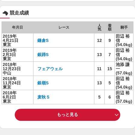
競走成績
人
着
年月日
レース
騎手
気
順
2019年
田辺 裕
4月21日
鎌倉S
12
9
信
東京
(54.0kg)
2019年
田辺 裕
2月3日
銀蹄S
13
7
信
東京
(54.0kg)
2018年
池添 謙
12月23日
フェアウェル
11
15
一
中山
(57.0kg)
2018年
田辺 裕
11月24日
銀嶺S
13
5
信
東京
(54.0kg)
2018年
田辺 裕
6月2日
麦秋Ｓ
5
6
信
東京
(57.0kg)
もっと見る