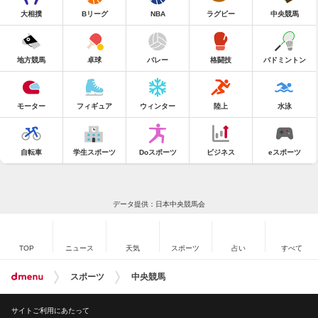
大相撲
Bリーグ
NBA
ラグビー
中央競馬
地方競馬
卓球
バレー
格闘技
バドミントン
モーター
フィギュア
ウィンター
陸上
水泳
自転車
学生スポーツ
Doスポーツ
ビジネス
eスポーツ
データ提供：日本中央競馬会
TOP
ニュース
天気
スポーツ
占い
すべて
スポーツ
中央競馬
サイトご利用にあたって