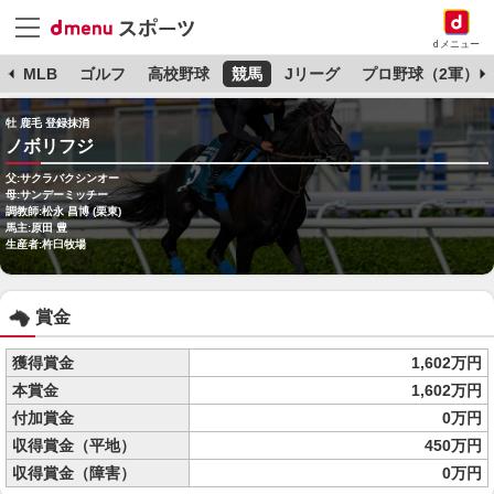
dメニュー
球
MLB
ゴルフ
高校野球
競馬
Jリーグ
プロ野球（2軍）
牡 鹿毛 登録抹消
ノボリフジ
父:サクラバクシンオー
母:サンデーミッチー
調教師:松永 昌博 (栗東)
馬主:原田 豊
生産者:杵臼牧場
賞金
獲得賞金
1,602万円
本賞金
1,602万円
付加賞金
0万円
収得賞金（平地）
450万円
収得賞金（障害）
0万円