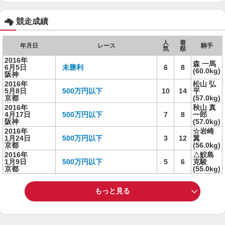
競走成績
人
着
年月日
レース
騎手
気
順
2016年
森 一馬
6月5日
未勝利
6
8
(60.0kg)
阪神
2016年
松山 弘
5月8日
500万円以下
10
14
平
京都
(57.0kg)
2016年
秋山 真
4月17日
500万円以下
7
8
一郎
阪神
(57.0kg)
2016年
☆岩崎
1月24日
500万円以下
3
12
翼
京都
(56.0kg)
2016年
△鮫島
1月9日
500万円以下
5
6
克駿
京都
(55.0kg)
もっと見る