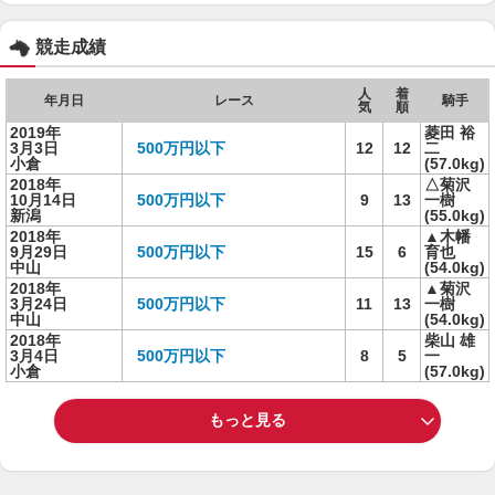
競走成績
人
着
年月日
レース
騎手
気
順
2019年
菱田 裕
3月3日
500万円以下
12
12
二
小倉
(57.0kg)
2018年
△菊沢
10月14日
500万円以下
9
13
一樹
新潟
(55.0kg)
2018年
▲木幡
9月29日
500万円以下
15
6
育也
中山
(54.0kg)
2018年
▲菊沢
3月24日
500万円以下
11
13
一樹
中山
(54.0kg)
2018年
柴山 雄
3月4日
500万円以下
8
5
一
小倉
(57.0kg)
もっと見る