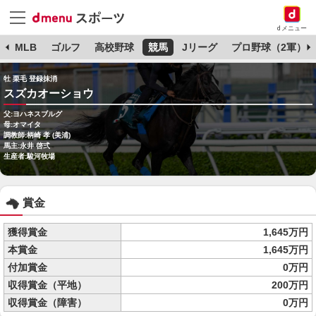
dメニュー
球
MLB
ゴルフ
高校野球
競馬
Jリーグ
プロ野球（2軍）
牡 栗毛 登録抹消
スズカオーショウ
父:ヨハネスブルグ
母:オマイタ
調教師:柄崎 孝 (美浦)
馬主:永井 啓弍
生産者:駿河牧場
賞金
獲得賞金
1,645万円
本賞金
1,645万円
付加賞金
0万円
収得賞金（平地）
200万円
収得賞金（障害）
0万円