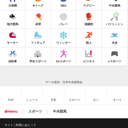
大相撲
Bリーグ
NBA
ラグビー
中央競馬
地方競馬
卓球
バレー
格闘技
バドミントン
モーター
フィギュア
ウィンター
陸上
水泳
自転車
学生スポーツ
Doスポーツ
ビジネス
eスポーツ
データ提供：日本中央競馬会
TOP
ニュース
天気
スポーツ
占い
すべて
スポーツ
中央競馬
サイトご利用にあたって