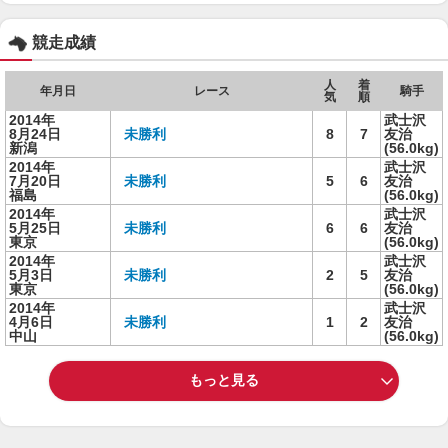
競走成績
人
着
年月日
レース
騎手
気
順
2014年
武士沢
8月24日
未勝利
8
7
友治
新潟
(56.0kg)
2014年
武士沢
7月20日
未勝利
5
6
友治
福島
(56.0kg)
2014年
武士沢
5月25日
未勝利
6
6
友治
東京
(56.0kg)
2014年
武士沢
5月3日
未勝利
2
5
友治
東京
(56.0kg)
2014年
武士沢
4月6日
未勝利
1
2
友治
中山
(56.0kg)
もっと見る