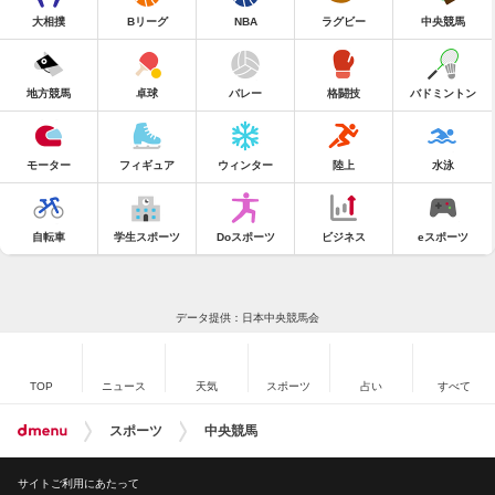
大相撲
Bリーグ
NBA
ラグビー
中央競馬
地方競馬
卓球
バレー
格闘技
バドミントン
モーター
フィギュア
ウィンター
陸上
水泳
自転車
学生スポーツ
Doスポーツ
ビジネス
eスポーツ
データ提供：日本中央競馬会
TOP
ニュース
天気
スポーツ
占い
すべて
スポーツ
中央競馬
サイトご利用にあたって