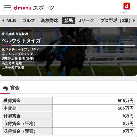
dメニュー
球
MLB
ゴルフ
高校野球
競馬
Jリーグ
プロ野球（2軍）
牡 黒鹿毛 登録抹消
ベルウッドタイガ
父:スタチューオブリバティ
母:テンシノダンシング
調教師:田島 俊明 (美浦)
馬主:鈴木 照雄
生産者:駿河牧場
賞金
獲得賞金
505万円
本賞金
505万円
付加賞金
0万円
収得賞金（平地）
0万円
収得賞金（障害）
0万円