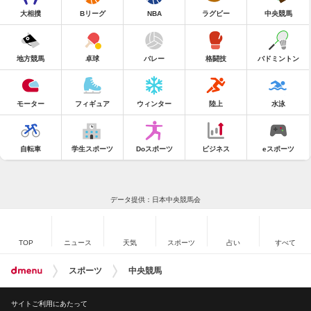
大相撲
Bリーグ
NBA
ラグビー
中央競馬
地方競馬
卓球
バレー
格闘技
バドミントン
モーター
フィギュア
ウィンター
陸上
水泳
自転車
学生スポーツ
Doスポーツ
ビジネス
eスポーツ
データ提供：日本中央競馬会
TOP
ニュース
天気
スポーツ
占い
すべて
スポーツ
中央競馬
サイトご利用にあたって