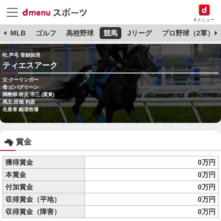
dメニュー
球
MLB
ゴルフ
高校野球
競馬
Jリーグ
プロ野球（2軍）
牝 芦毛 登録抹消
ティエスアーク
父:クーリンガー
母:ビバグリーン
調教師:岩元 市三 (栗東)
馬主:田畑 利彦
生産者:細道牧場
賞金
獲得賞金
0万円
本賞金
0万円
付加賞金
0万円
収得賞金（平地）
0万円
収得賞金（障害）
0万円