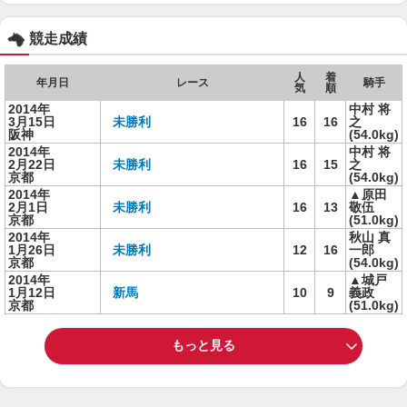
競走成績
人
着
年月日
レース
騎手
気
順
2014年
中村 将
3月15日
未勝利
16
16
之
阪神
(54.0kg)
2014年
中村 将
2月22日
未勝利
16
15
之
京都
(54.0kg)
2014年
▲原田
2月1日
未勝利
16
13
敬伍
京都
(51.0kg)
2014年
秋山 真
1月26日
未勝利
12
16
一郎
京都
(54.0kg)
2014年
▲城戸
1月12日
新馬
10
9
義政
京都
(51.0kg)
もっと見る