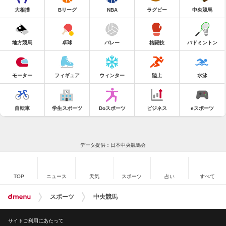
大相撲
Bリーグ
NBA
ラグビー
中央競馬
地方競馬
卓球
バレー
格闘技
バドミントン
モーター
フィギュア
ウィンター
陸上
水泳
自転車
学生スポーツ
Doスポーツ
ビジネス
eスポーツ
データ提供：日本中央競馬会
TOP
ニュース
天気
スポーツ
占い
すべて
スポーツ
中央競馬
サイトご利用にあたって