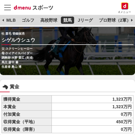
dメニュー
球
MLB
ゴルフ
高校野球
競馬
Jリーグ
プロ野球（2軍）
牡 栗毛 登録抹消
シゲルウシュウ
父:スクリーンヒーロー
母:ケイアイスパイダー
調教師:水野 貴広 (美浦)
馬主:森中 蕃
生産者:奥山 博
賞金
獲得賞金
1,323万円
本賞金
1,323万円
付加賞金
0万円
収得賞金（平地）
450万円
収得賞金（障害）
0万円