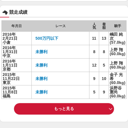
競走成績
人
着
年月日
レース
騎手
気
順
2016年
嶋田 純
2月21日
500万円以下
11
13
次
小倉
(57.0kg)
2016年
上野 翔
1月31日
未勝利
8
8
(60.0kg)
中京
2016年
上野 翔
1月11日
未勝利
12
5
(60.0kg)
京都
2015年
金子 光
11月22日
未勝利
9
10
希
東京
(60.0kg)
2015年
浜野谷
11月8日
未勝利
5
9
憲尚
福島
(60.0kg)
もっと見る