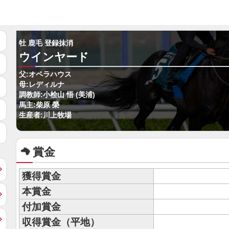
牡 鹿毛 登録抹消
ウインヤード
父:オペラハウス
母:レディルナ
調教師:小桧山 悟 (美浦)
馬主:柴原 榮
生産者:川上牧場
賞金
獲得賞金
本賞金
付加賞金
収得賞金（平地）