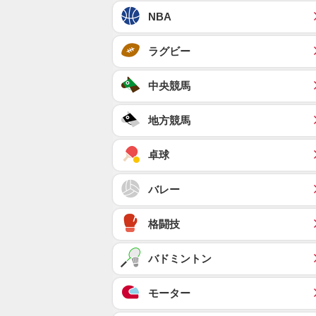
NBA
ラグビー
中央競馬
地方競馬
卓球
バレー
格闘技
バドミントン
モーター