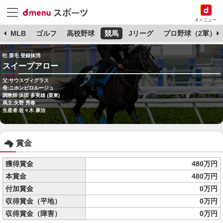
dメニュー
球
MLB
ゴルフ
高校野球
競馬
Jリーグ
プロ野球（2軍）
牡 栗毛 登録抹消
スイープアロー
父:サウスヴィグラス
母:ニホンピロルージュ
調教師:浜田 多実雄 (栗東)
馬主:矢野 秀春
生産者:佐々木 康治
賞金
獲得賞金
480万円
本賞金
480万円
付加賞金
0万円
収得賞金（平地）
0万円
収得賞金（障害）
0万円