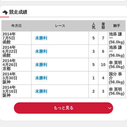
競走成績
人
着
年月日
レース
騎手
気
順
2014年
池添 謙
7月5日
未勝利
5
7
一
函館
(56.0kg)
2014年
池添 謙
6月22日
未勝利
3
6
一
函館
(56.0kg)
2014年
幸 英明
4月26日
未勝利
5
10
(56.0kg)
京都
2014年
国分 恭
3月30日
未勝利
1
4
介
阪神
(56.0kg)
2014年
幸 英明
3月16日
未勝利
2
3
(56.0kg)
阪神
もっと見る