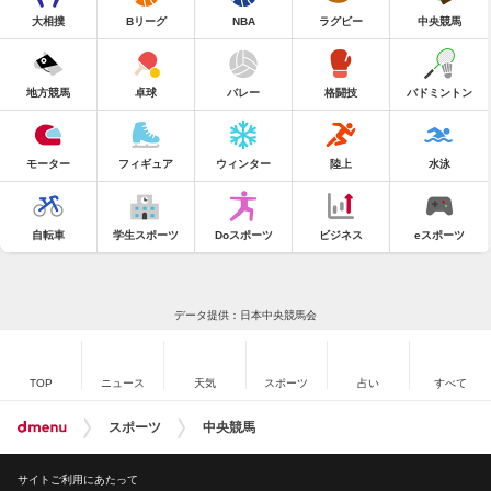
大相撲
Bリーグ
NBA
ラグビー
中央競馬
地方競馬
卓球
バレー
格闘技
バドミントン
モーター
フィギュア
ウィンター
陸上
水泳
自転車
学生スポーツ
Doスポーツ
ビジネス
eスポーツ
データ提供：日本中央競馬会
TOP
ニュース
天気
スポーツ
占い
すべて
スポーツ
中央競馬
サイトご利用にあたって