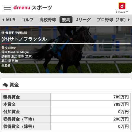
dメニュー
球
MLB
ゴルフ
高校野球
競馬
Jリーグ
プロ野球（2軍）
牡 青鹿毛 登録抹消
(外)サトノフラクタル
父:Galileo
母:It Must Be Magic
調教師:池江 泰寿 (栗東)
馬主:里見 治
生産者:
賞金
獲得賞金
789万円
本賞金
789万円
付加賞金
0万円
収得賞金（平地）
200万円
収得賞金（障害）
0万円