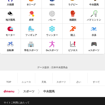
大相撲
Bリーグ
NBA
ラグビー
中央競馬
地方競馬
卓球
バレー
格闘技
バドミントン
モーター
フィギュア
ウィンター
陸上
水泳
自転車
学生スポーツ
Doスポーツ
ビジネス
eスポーツ
データ提供：日本中央競馬会
TOP
ニュース
天気
スポーツ
占い
すべて
スポーツ
中央競馬
サイトご利用にあたって