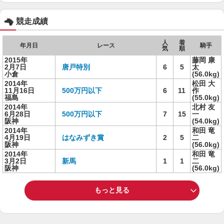
競走成績
人
着
年月日
レース
騎手
気
順
2015年
藤岡 康
2月7日
唐戸特別
6
5
太
小倉
(56.0kg)
2014年
松田 大
11月16日
500万円以下
6
11
作
福島
(55.0kg)
2014年
北村 友
6月28日
500万円以下
7
15
一
阪神
(54.0kg)
2014年
和田 竜
4月19日
はなみずき賞
2
5
二
阪神
(56.0kg)
2014年
和田 竜
3月2日
新馬
1
1
二
阪神
(56.0kg)
もっと見る