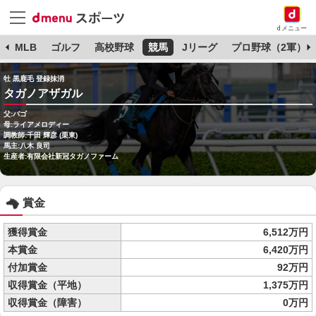
dメニュー
球
MLB
ゴルフ
高校野球
競馬
Jリーグ
プロ野球（2軍）
牡 黒鹿毛 登録抹消
タガノアザガル
父:バゴ
母:ライアメロディー
調教師:千田 輝彦 (栗東)
馬主:八木 良司
生産者:有限会社新冠タガノファーム
賞金
獲得賞金
6,512万円
本賞金
6,420万円
付加賞金
92万円
収得賞金（平地）
1,375万円
収得賞金（障害）
0万円