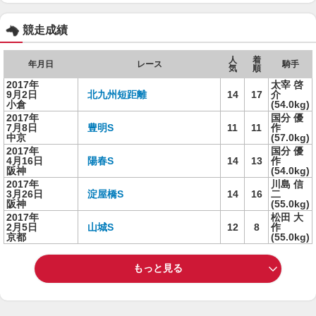
競走成績
人
着
年月日
レース
騎手
気
順
2017年
太宰 啓
9月2日
北九州短距離
14
17
介
小倉
(54.0kg)
2017年
国分 優
7月8日
豊明S
11
11
作
中京
(57.0kg)
2017年
国分 優
4月16日
陽春S
14
13
作
阪神
(54.0kg)
2017年
川島 信
3月26日
淀屋橋S
14
16
二
阪神
(55.0kg)
2017年
松田 大
2月5日
山城S
12
8
作
京都
(55.0kg)
もっと見る