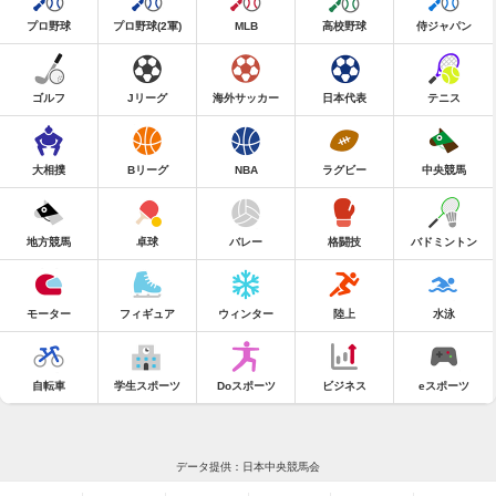
プロ野球
プロ野球(2軍)
MLB
高校野球
侍ジャパン
ゴルフ
Jリーグ
海外サッカー
日本代表
テニス
大相撲
Bリーグ
NBA
ラグビー
中央競馬
地方競馬
卓球
バレー
格闘技
バドミントン
モーター
フィギュア
ウィンター
陸上
水泳
自転車
学生スポーツ
Doスポーツ
ビジネス
eスポーツ
データ提供：日本中央競馬会