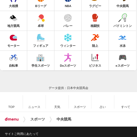
大相撲
Bリーグ
NBA
ラグビー
中央競馬
地方競馬
卓球
バレー
格闘技
バドミントン
モーター
フィギュア
ウィンター
陸上
水泳
自転車
学生スポーツ
Doスポーツ
ビジネス
eスポーツ
データ提供：日本中央競馬会
TOP
ニュース
天気
スポーツ
占い
すべて
スポーツ
中央競馬
サイトご利用にあたって