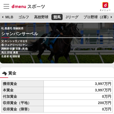
dメニュー
球
MLB
ゴルフ
高校野球
競馬
Jリーグ
プロ野球（2軍）
牝 黒鹿毛 登録抹消
シャンパンサーベル
父:キンシャサノキセキ
母:フェアリーバニヤン
調教師:佐藤 吉勝 (美浦)
馬主:田頭 勇貴
生産者:松浦牧場
賞金
獲得賞金
3,997万円
本賞金
3,997万円
付加賞金
0万円
収得賞金（平地）
200万円
収得賞金（障害）
0万円