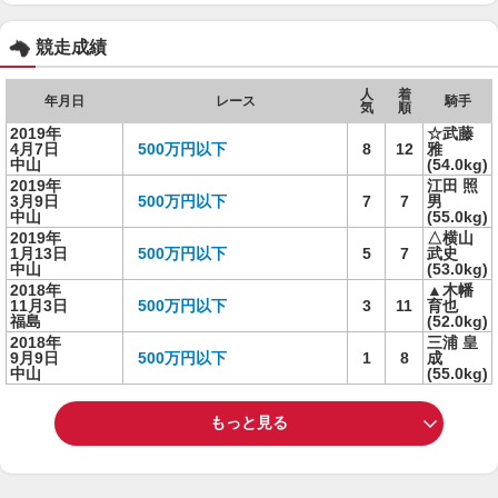
競走成績
人
着
年月日
レース
騎手
気
順
2019年
☆武藤
4月7日
500万円以下
8
12
雅
中山
(54.0kg)
2019年
江田 照
3月9日
500万円以下
7
7
男
中山
(55.0kg)
2019年
△横山
1月13日
500万円以下
5
7
武史
中山
(53.0kg)
2018年
▲木幡
11月3日
500万円以下
3
11
育也
福島
(52.0kg)
2018年
三浦 皇
9月9日
500万円以下
1
8
成
中山
(55.0kg)
もっと見る