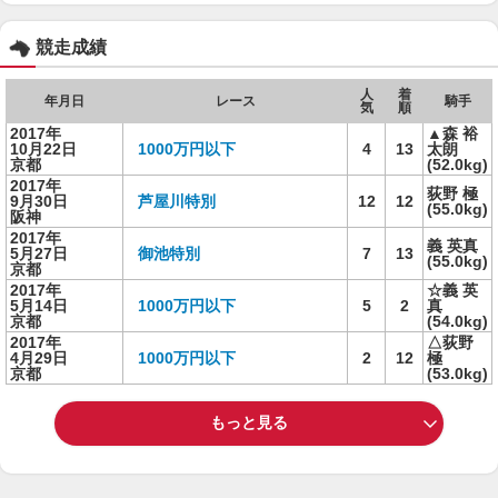
競走成績
人
着
年月日
レース
騎手
気
順
2017年
▲森 裕
10月22日
1000万円以下
4
13
太朗
京都
(52.0kg)
2017年
荻野 極
9月30日
芦屋川特別
12
12
(55.0kg)
阪神
2017年
義 英真
5月27日
御池特別
7
13
(55.0kg)
京都
2017年
☆義 英
5月14日
1000万円以下
5
2
真
京都
(54.0kg)
2017年
△荻野
4月29日
1000万円以下
2
12
極
京都
(53.0kg)
もっと見る