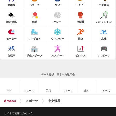
大相撲
Bリーグ
NBA
ラグビー
中央競馬
地方競馬
卓球
バレー
格闘技
バドミントン
モーター
フィギュア
ウィンター
陸上
水泳
自転車
学生スポーツ
Doスポーツ
ビジネス
eスポーツ
データ提供：日本中央競馬会
TOP
ニュース
天気
スポーツ
占い
すべて
スポーツ
中央競馬
サイトご利用にあたって