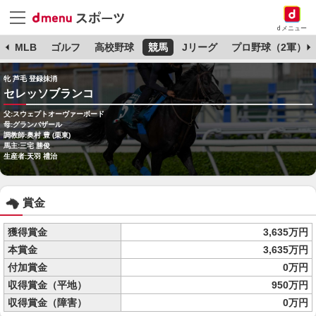
dメニュー
球
MLB
ゴルフ
高校野球
競馬
Jリーグ
プロ野球（2軍）
牝 芦毛 登録抹消
セレッソブランコ
父:スウェプトオーヴァーボード
母:グランバザール
調教師:奥村 豊 (栗東)
馬主:三宅 勝俊
生産者:天羽 禮治
賞金
獲得賞金
3,635万円
本賞金
3,635万円
付加賞金
0万円
収得賞金（平地）
950万円
収得賞金（障害）
0万円