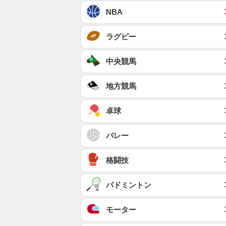
NBA
ラグビー
中央競馬
地方競馬
卓球
バレー
格闘技
バドミントン
モーター