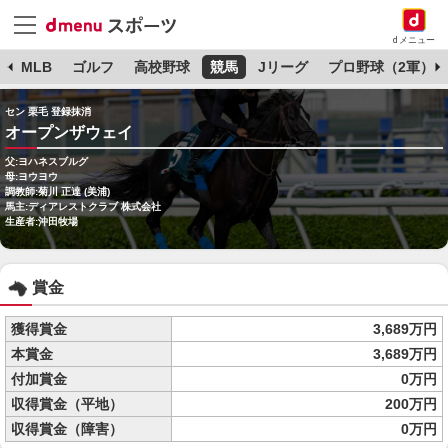
dメニュー
球
MLB
ゴルフ
高校野球
競馬
Jリーグ
プロ野球（2軍）
セン 栗毛 登録抹消
オープンザウェイ
父:ヨハネスブルグ
母:ヨウヨウ
調教師:菊川 正達 (美浦)
馬主:ディアレストクラブ 株式会社
生産者:沖田牧場
賞金
獲得賞金
3,689万円
本賞金
3,689万円
付加賞金
0万円
収得賞金（平地）
200万円
収得賞金（障害）
0万円