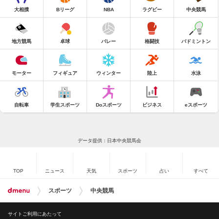
大相撲
Bリーグ
NBA
ラグビー
中央競馬
地方競馬
卓球
バレー
格闘技
バドミントン
モーター
フィギュア
ウィンター
陸上
水泳
自転車
学生スポーツ
Doスポーツ
ビジネス
eスポーツ
データ提供：日本中央競馬会
TOP
ニュース
天気
スポーツ
占い
すべて
スポーツ
中央競馬
サイトご利用にあたって