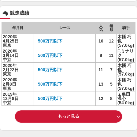
競走成績
人
着
年月日
レース
騎手
気
順
2020年
木幡 巧
4月25日
500万円以下
10
12
也
東京
(57.0kg)
2020年
F.ミナリ
3月14日
500万円以下
8
11
ク
中京
(57.0kg)
2020年
木幡 巧
2月22日
500万円以下
11
7
也
東京
(57.0kg)
2020年
木幡 巧
2月8日
500万円以下
13
5
也
東京
(57.0kg)
2019年
▲亀田
12月8日
500万円以下
12
8
温心
中京
(54.0kg)
もっと見る