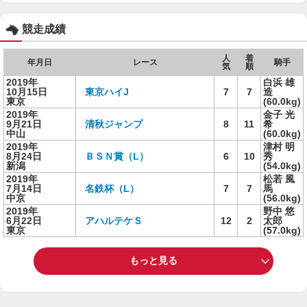
競走成績
人
着
年月日
レース
騎手
気
順
2019年
白浜 雄
10月15日
東京ハイJ
7
7
造
東京
(60.0kg)
2019年
金子 光
9月21日
清秋ジャンプ
8
11
希
中山
(60.0kg)
2019年
津村 明
8月24日
ＢＳＮ賞（L）
6
10
秀
新潟
(54.0kg)
2019年
松若 風
7月14日
名鉄杯（L）
7
7
馬
中京
(56.0kg)
2019年
野中 悠
6月22日
アハルテケＳ
12
2
太郎
東京
(57.0kg)
もっと見る