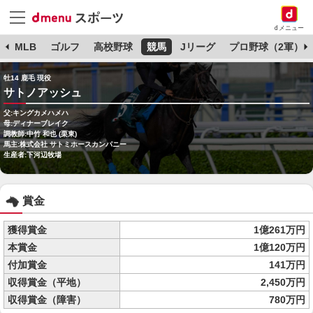
dメニュー
球
MLB
ゴルフ
高校野球
競馬
Jリーグ
プロ野球（2軍）
牡14 鹿毛 現役
サトノアッシュ
父:キングカメハメハ
母:ディナーブレイク
調教師:中竹 和也 (栗東)
馬主:株式会社 サトミホースカンパニー
生産者:下河辺牧場
賞金
獲得賞金
1億261万円
本賞金
1億120万円
付加賞金
141万円
収得賞金（平地）
2,450万円
収得賞金（障害）
780万円