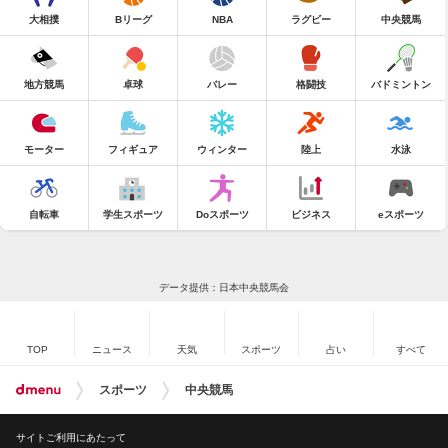
大相撲
Bリーグ
NBA
ラグビー
中央競馬
地方競馬
卓球
バレー
格闘技
バドミントン
モーター
フィギュア
ウィンター
陸上
水泳
自転車
学生スポーツ
Doスポーツ
ビジネス
eスポーツ
データ提供：日本中央競馬会
TOP
ニュース
天気
スポーツ
占い
すべて
スポーツ
中央競馬
サイトご利用にあたって