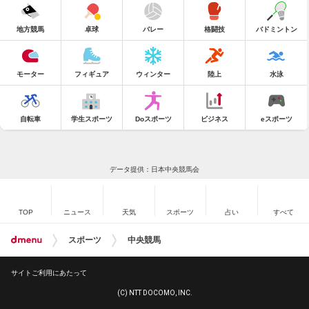
地方競馬
卓球
バレー
格闘技
バドミントン
モーター
フィギュア
ウィンター
陸上
水泳
自転車
学生スポーツ
Doスポーツ
ビジネス
eスポーツ
データ提供：日本中央競馬会
TOP
ニュース
天気
スポーツ
占い
すべて
スポーツ
中央競馬
サイトご利用にあたって
(C) NTT DOCOMO, INC.