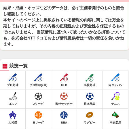
結果・成績・オッズなどのデータは、必ず主催者発行のものと照合
し確認してください。
本サイトのページ上に掲載されている情報の内容に関しては万全を
期しておりますが、その内容の正確性および安全性を保証するもの
ではありません。 当該情報に基づいて被ったいかなる損害について
も、株式会社NTTドコモおよび情報提供者は一切の責任を負いかね
ます。
競技一覧
プロ野球
プロ野球(2軍)
MLB
高校野球
侍ジャパン
ゴルフ
Jリーグ
海外サッカー
日本代表
テニス
大相撲
Bリーグ
NBA
ラグビー
中央競馬