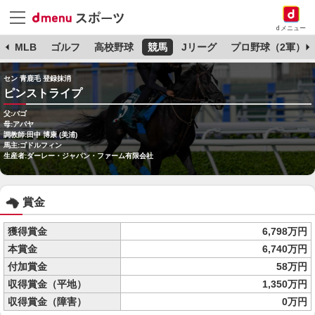
dメニュー
球
MLB
ゴルフ
高校野球
競馬
Jリーグ
プロ野球（2軍）
セン 青鹿毛 登録抹消
ピンストライプ
父:バゴ
母:アバヤ
調教師:田中 博康 (美浦)
馬主:ゴドルフィン
生産者:ダーレー・ジャパン・ファーム有限会社
賞金
獲得賞金
6,798万円
本賞金
6,740万円
付加賞金
58万円
収得賞金（平地）
1,350万円
収得賞金（障害）
0万円