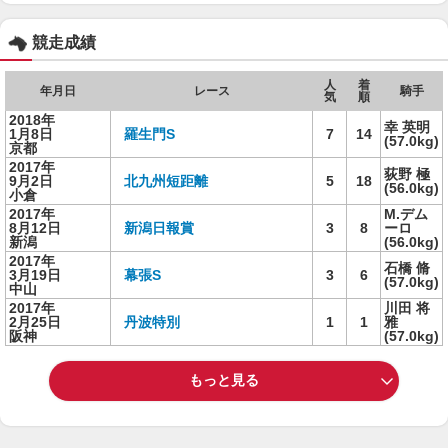
競走成績
人
着
年月日
レース
騎手
気
順
2018年
幸 英明
1月8日
羅生門S
7
14
(57.0kg)
京都
2017年
荻野 極
9月2日
北九州短距離
5
18
(56.0kg)
小倉
2017年
M.デム
8月12日
新潟日報賞
3
8
ーロ
新潟
(56.0kg)
2017年
石橋 脩
3月19日
幕張S
3
6
(57.0kg)
中山
2017年
川田 将
2月25日
丹波特別
1
1
雅
阪神
(57.0kg)
もっと見る