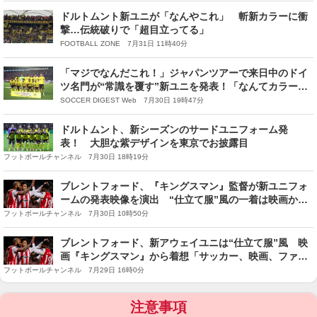
ドルトムント新ユニが「なんやこれ」 斬新カラーに衝
撃…伝統破りで「超目立ってる」
FOOTBALL ZONE 7月31日 11時40分
「マジでなんだこれ！」ジャパンツアーで来日中のドイ
ツ名門が“常識を覆す”新ユニを発表！「なんてカラーリ
ングだ」「斬新すぎるだろ」など反応様々
SOCCER DIGEST Web 7月30日 19時47分
ドルトムント、新シーズンのサードユニフォーム発
表！ 大胆な紫デザインを東京でお披露目
フットボールチャンネル 7月30日 18時19分
ブレントフォード、『キングスマン』監督が新ユニフォ
ームの発表映像を演出 “仕立て服”風の一着は映画から
着想
フットボールチャンネル 7月30日 10時50分
ブレントフォード、新アウェイユニは“仕立て服”風 映
画『キングスマン』から着想「サッカー、映画、ファッ
ションが融合」
フットボールチャンネル 7月29日 16時0分
注意事項