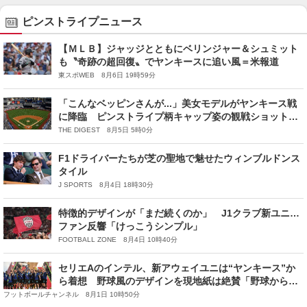
ピンストライプニュース
【ＭＬＢ】ジャッジとともにベリンジャー＆シュミット
も〝奇跡の超回復〟でヤンキースに追い風＝米報道
東スポWEB 8月6日 19時59分
「こんなベッピンさんが...」美女モデルがヤンキース戦
に降臨 ピンストライプ柄キャップ姿の観戦ショットに
視線集中「超かわいい！」
THE DIGEST 8月5日 5時0分
F1ドライバーたちが芝の聖地で魅せたウィンブルドンス
タイル
J SPORTS 8月4日 18時30分
特徴的デザインが「まだ続くのか」 J1クラブ新ユニ…
ファン反響「けっこうシンプル」
FOOTBALL ZONE 8月4日 10時40分
セリエAのインテル、新アウェイユニは“ヤンキース”か
ら着想 野球風のデザインを現地紙は絶賛「野球からの
影響は明らか」
フットボールチャンネル 8月1日 10時50分