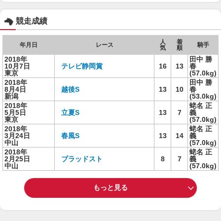
競走成績
人
着
年月日
レース
騎手
気
順
2018年
田中 勝
10月7日
テレビ静岡賞
16
13
春
東京
(57.0kg)
2018年
田中 勝
8月4日
越後S
13
10
春
新潟
(53.0kg)
2018年
蛯名 正
5月5日
立夏S
13
7
義
東京
(57.0kg)
2018年
蛯名 正
3月24日
春風S
13
14
義
中山
(57.0kg)
2018年
蛯名 正
2月25日
ブラッドスト
8
7
義
中山
(57.0kg)
もっと見る