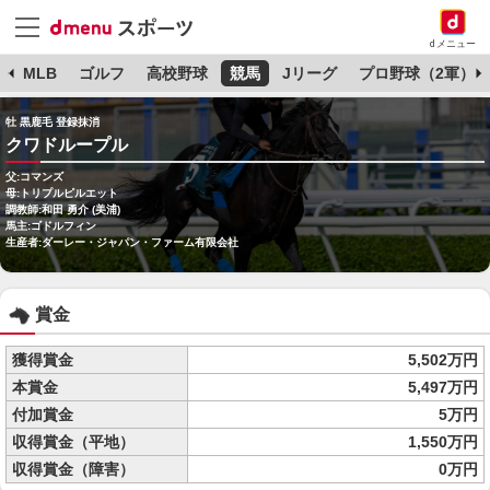
dメニュー
球
MLB
ゴルフ
高校野球
競馬
Jリーグ
プロ野球（2軍）
牡 黒鹿毛 登録抹消
クワドループル
父:コマンズ
母:トリプルピルエット
調教師:和田 勇介 (美浦)
馬主:ゴドルフィン
生産者:ダーレー・ジャパン・ファーム有限会社
賞金
獲得賞金
5,502万円
本賞金
5,497万円
付加賞金
5万円
収得賞金（平地）
1,550万円
収得賞金（障害）
0万円