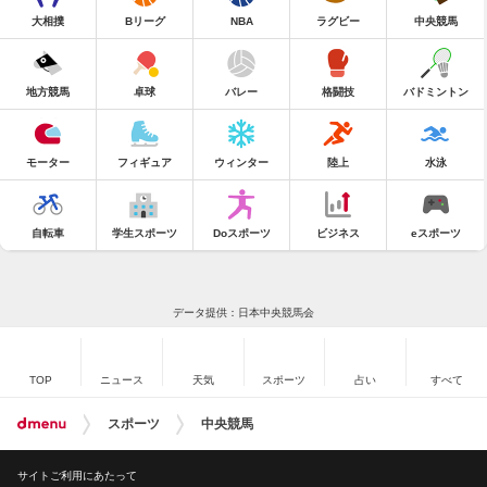
大相撲
Bリーグ
NBA
ラグビー
中央競馬
地方競馬
卓球
バレー
格闘技
バドミントン
モーター
フィギュア
ウィンター
陸上
水泳
自転車
学生スポーツ
Doスポーツ
ビジネス
eスポーツ
データ提供：日本中央競馬会
TOP
ニュース
天気
スポーツ
占い
すべて
スポーツ
中央競馬
サイトご利用にあたって