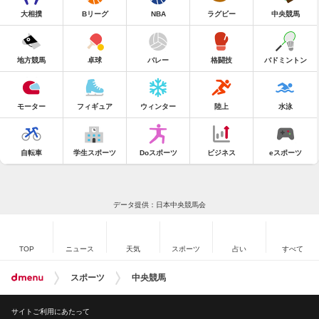
大相撲
Bリーグ
NBA
ラグビー
中央競馬
地方競馬
卓球
バレー
格闘技
バドミントン
モーター
フィギュア
ウィンター
陸上
水泳
自転車
学生スポーツ
Doスポーツ
ビジネス
eスポーツ
データ提供：日本中央競馬会
TOP
ニュース
天気
スポーツ
占い
すべて
スポーツ
中央競馬
サイトご利用にあたって