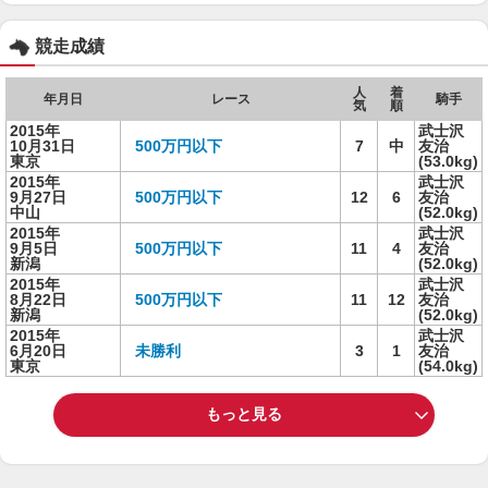
競走成績
人
着
年月日
レース
騎手
気
順
2015年
武士沢
10月31日
500万円以下
7
中
友治
東京
(53.0kg)
2015年
武士沢
9月27日
500万円以下
12
6
友治
中山
(52.0kg)
2015年
武士沢
9月5日
500万円以下
11
4
友治
新潟
(52.0kg)
2015年
武士沢
8月22日
500万円以下
11
12
友治
新潟
(52.0kg)
2015年
武士沢
6月20日
未勝利
3
1
友治
東京
(54.0kg)
もっと見る