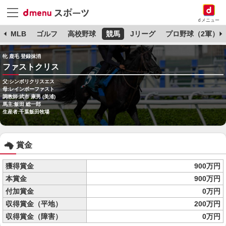
dメニュー
球
MLB
ゴルフ
高校野球
競馬
Jリーグ
プロ野球（2軍）
牝 鹿毛 登録抹消
ファストクリス
父:シンボリクリスエス
母:レインボーファスト
調教師:武市 康男 (美浦)
馬主:飯田 総一郎
生産者:千葉飯田牧場
賞金
獲得賞金
900万円
本賞金
900万円
付加賞金
0万円
収得賞金（平地）
200万円
収得賞金（障害）
0万円