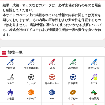
結果・成績・オッズなどのデータは、必ず主催者発行のものと照合
し確認してください。
本サイトのページ上に掲載されている情報の内容に関しては万全を
期しておりますが、その内容の正確性および安全性を保証するもの
ではありません。 当該情報に基づいて被ったいかなる損害について
も、株式会社NTTドコモおよび情報提供者は一切の責任を負いかね
ます。
競技一覧
プロ野球
プロ野球(2軍)
MLB
高校野球
侍ジャパン
ゴルフ
Jリーグ
海外サッカー
日本代表
テニス
大相撲
Bリーグ
NBA
ラグビー
中央競馬