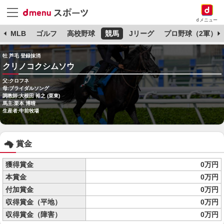
dメニュー
球
MLB
ゴルフ
高校野球
競馬
Jリーグ
プロ野球（2軍）
牡 芦毛 登録抹消
クリノコクシムソウ
父:クロフネ
母:ブライダルソング
調教師:大根田 裕之 (栗東)
馬主:栗本 博晴
生産者:中前牧場
賞金
獲得賞金
0万円
本賞金
0万円
付加賞金
0万円
収得賞金（平地）
0万円
収得賞金（障害）
0万円