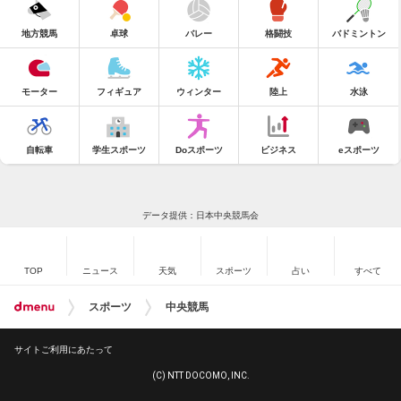
地方競馬
卓球
バレー
格闘技
バドミントン
モーター
フィギュア
ウィンター
陸上
水泳
自転車
学生スポーツ
Doスポーツ
ビジネス
eスポーツ
データ提供：日本中央競馬会
TOP
ニュース
天気
スポーツ
占い
すべて
スポーツ
中央競馬
サイトご利用にあたって
(C) NTT DOCOMO, INC.