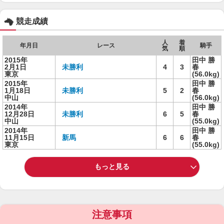
競走成績
人
着
年月日
レース
騎手
気
順
2015年
田中 勝
2月1日
未勝利
4
3
春
東京
(56.0kg)
2015年
田中 勝
1月18日
未勝利
5
2
春
中山
(56.0kg)
2014年
田中 勝
12月28日
未勝利
6
5
春
中山
(55.0kg)
2014年
田中 勝
11月15日
新馬
6
6
春
東京
(55.0kg)
もっと見る
注意事項