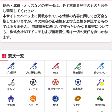
結果・成績・オッズなどのデータは、必ず主催者発行のものと照合
し確認してください。
本サイトのページ上に掲載されている情報の内容に関しては万全を
期しておりますが、その内容の正確性および安全性を保証するもの
ではありません。 当該情報に基づいて被ったいかなる損害について
も、株式会社NTTドコモおよび情報提供者は一切の責任を負いかね
ます。
競技一覧
プロ野球
プロ野球(2軍)
MLB
高校野球
侍ジャパン
ゴルフ
Jリーグ
海外サッカー
日本代表
テニス
大相撲
Bリーグ
NBA
ラグビー
中央競馬