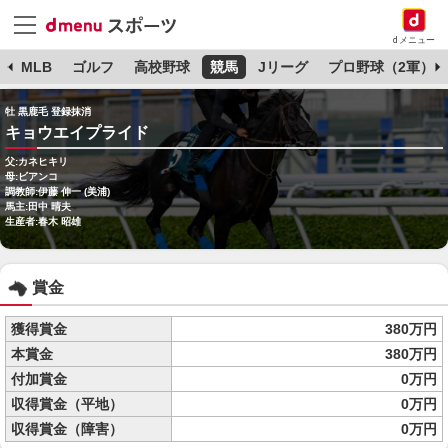
dメニュー
球
MLB
ゴルフ
高校野球
競馬
Jリーグ
プロ野球（2軍）
牡 黒鹿毛 登録抹消
キョウエイプライド
父:カネヒキリ
母:ビアンコ
調教師:伊藤 伸一 (美浦)
馬主:田中 晴夫
生産者:春木 昭雄
賞金
獲得賞金
380万円
本賞金
380万円
付加賞金
0万円
収得賞金（平地）
0万円
収得賞金（障害）
0万円