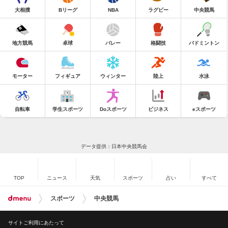
大相撲
Bリーグ
NBA
ラグビー
中央競馬
地方競馬
卓球
バレー
格闘技
バドミントン
モーター
フィギュア
ウィンター
陸上
水泳
自転車
学生スポーツ
Doスポーツ
ビジネス
eスポーツ
データ提供：日本中央競馬会
TOP
ニュース
天気
スポーツ
占い
すべて
スポーツ
中央競馬
サイトご利用にあたって