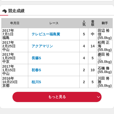
競走成績
人
着
年月日
レース
騎手
気
順
2017年
田辺 裕
7月1日
テレビユー福島賞
5
中
信
福島
(55.0kg)
2017年
松岡 正
2月25日
アクアマリン
4
14
海
中山
(55.0kg)
2017年
菱田 裕
1月29日
長篠S
4
5
二
中京
(55.0kg)
2017年
石橋 脩
1月15日
初春S
2
10
(55.0kg)
中山
2016年
川田 将
10月23日
桂川S
2
5
雅
京都
(55.0kg)
もっと見る