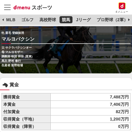
dメニュー
球
MLB
ゴルフ
高校野球
競馬
Jリーグ
プロ野球（2軍）
牝 栗毛 登録抹消
マルヨバクシン
父:サクラバクシンオー
母:マルヨモザー
調教師:牧田 和弥 (栗東)
馬主:野村 春行
生産者:前野牧場
賞金
獲得賞金
7,488万円
本賞金
7,406万円
付加賞金
82万円
収得賞金（平地）
1,200万円
収得賞金（障害）
0万円