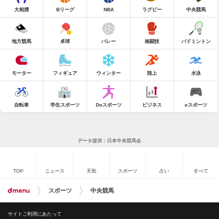
大相撲
Bリーグ
NBA
ラグビー
中央競馬
地方競馬
卓球
バレー
格闘技
バドミントン
モーター
フィギュア
ウィンター
陸上
水泳
自転車
学生スポーツ
Doスポーツ
ビジネス
eスポーツ
データ提供：日本中央競馬会
TOP
ニュース
天気
スポーツ
占い
すべて
スポーツ
中央競馬
サイトご利用にあたって