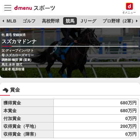
dメニュー
球
MLB
ゴルフ
高校野球
競馬
Jリーグ
プロ野球（2軍）
牝 鹿毛 登録抹消
スズカマドンナ
父:ディープインパクト
母:スズカローズマリー
調教師:橋田 満 (栗東)
馬主:永井 啓弍
生産者:稲原牧場
賞金
獲得賞金
680万円
本賞金
680万円
付加賞金
0万円
収得賞金（平地）
200万円
収得賞金（障害）
0万円