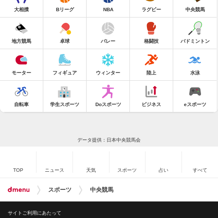
大相撲
Bリーグ
NBA
ラグビー
中央競馬
地方競馬
卓球
バレー
格闘技
バドミントン
モーター
フィギュア
ウィンター
陸上
水泳
自転車
学生スポーツ
Doスポーツ
ビジネス
eスポーツ
データ提供：日本中央競馬会
TOP
ニュース
天気
スポーツ
占い
すべて
スポーツ
中央競馬
サイトご利用にあたって