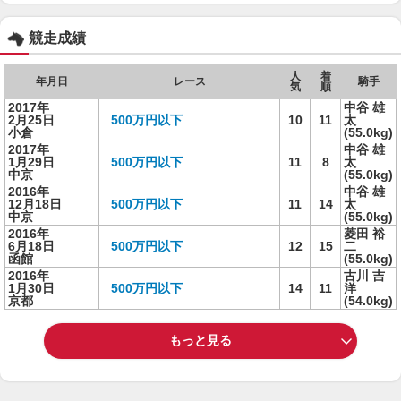
競走成績
人
着
年月日
レース
騎手
気
順
2017年
中谷 雄
2月25日
500万円以下
10
11
太
小倉
(55.0kg)
2017年
中谷 雄
1月29日
500万円以下
11
8
太
中京
(55.0kg)
2016年
中谷 雄
12月18日
500万円以下
11
14
太
中京
(55.0kg)
2016年
菱田 裕
6月18日
500万円以下
12
15
二
函館
(55.0kg)
2016年
古川 吉
1月30日
500万円以下
14
11
洋
京都
(54.0kg)
もっと見る