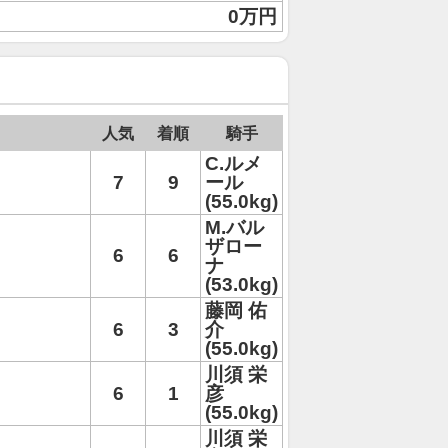
0万円
人気
着順
騎手
C.ルメ
7
9
ール
(55.0kg)
M.バル
ザロー
6
6
ナ
(53.0kg)
藤岡 佑
6
3
介
(55.0kg)
川須 栄
6
1
彦
(55.0kg)
川須 栄