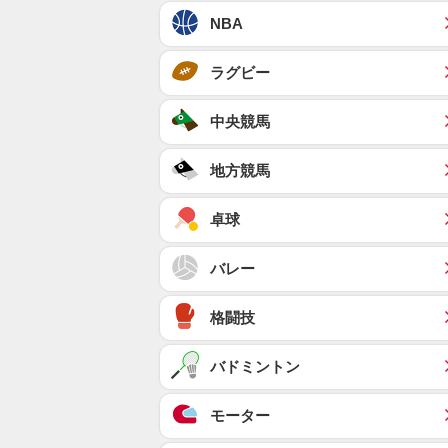
NBA
ラグビー
中央競馬
地方競馬
卓球
バレー
格闘技
バドミントン
モーター