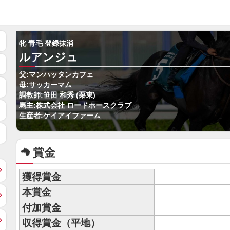
牝 青毛 登録抹消
ルアンジュ
父:マンハッタンカフェ
母:サッカーマム
調教師:笹田 和秀 (栗東)
馬主:株式会社 ロードホースクラブ
生産者:ケイアイファーム
賞金
獲得賞金
本賞金
付加賞金
収得賞金（平地）