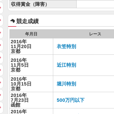
収得賞金（障害）
競走成績
年月日
レース
2016年
11月20日
衣笠特別
京都
2016年
11月5日
近江特別
京都
2016年
10月15日
堀川特別
京都
2016年
7月23日
500万円以下
函館
2016年