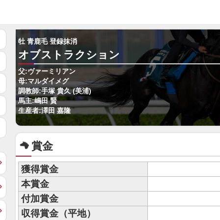
牡 青鹿毛 登録抹消
オブストラクション
父:ヴァーミリアン
母:マルダイメグ
調教師:手塚 貴久 (美浦)
馬主:嶋田 賢
生産者:澤田 嘉隆
賞金
獲得賞金
本賞金
付加賞金
収得賞金（平地）