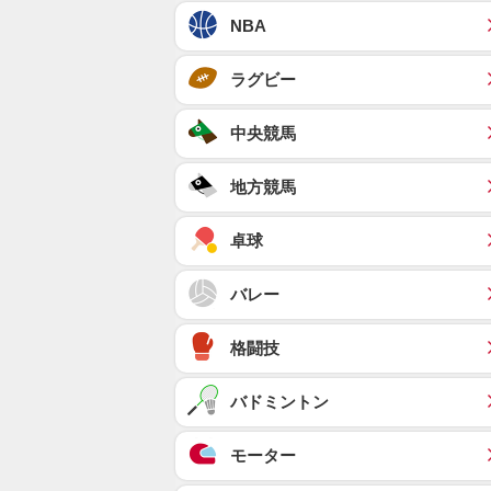
NBA
ラグビー
中央競馬
地方競馬
卓球
バレー
格闘技
バドミントン
モーター