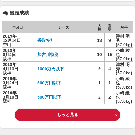
競走成績
人
着
年月日
レース
騎手
気
順
2019年
津村 明
12月14日
香取特別
13
9
秀
中山
(57.0kg)
2019年
小崎 綾
6月2日
加古川特別
10
15
也
阪神
(57.0kg)
2019年
津村 明
4月13日
1000万円以下
9
4
秀
阪神
(57.0kg)
2019年
小崎 綾
3月24日
500万円以下
1
1
也
阪神
(57.0kg)
2019年
小崎 綾
3月10日
500万円以下
2
2
也
阪神
(57.0kg)
もっと見る