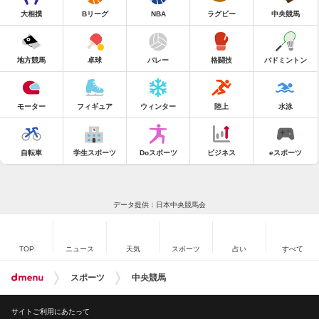
大相撲
Bリーグ
NBA
ラグビー
中央競馬
地方競馬
卓球
バレー
格闘技
バドミントン
モーター
フィギュア
ウィンター
陸上
水泳
自転車
学生スポーツ
Doスポーツ
ビジネス
eスポーツ
データ提供：日本中央競馬会
TOP
ニュース
天気
スポーツ
占い
すべて
スポーツ
中央競馬
サイトご利用にあたって