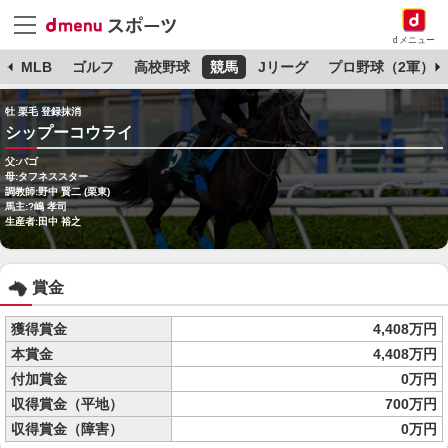
dメニュー
球
MLB
ゴルフ
高校野球
競馬
Jリーグ
プロ野球（2軍）
牡 栗毛 登録抹消
シップーコウライ
父:バゴ
母:タフネススター
調教師:野中 賢二 (栗東)
馬主:?嶋 孝司
生産者:田中 裕之
賞金
獲得賞金
4,408万円
本賞金
4,408万円
付加賞金
0万円
収得賞金（平地）
700万円
収得賞金（障害）
0万円