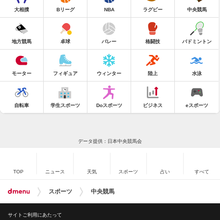
大相撲
Bリーグ
NBA
ラグビー
中央競馬
地方競馬
卓球
バレー
格闘技
バドミントン
モーター
フィギュア
ウィンター
陸上
水泳
自転車
学生スポーツ
Doスポーツ
ビジネス
eスポーツ
データ提供：日本中央競馬会
TOP
ニュース
天気
スポーツ
占い
すべて
スポーツ
中央競馬
サイトご利用にあたって