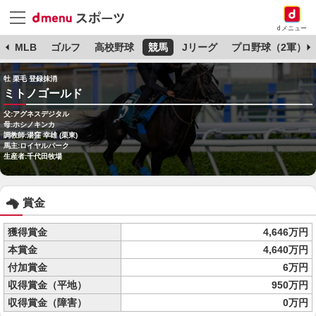
dメニュー
球
MLB
ゴルフ
高校野球
競馬
Jリーグ
プロ野球（2軍）
牡 栗毛 登録抹消
ミトノゴールド
父:アグネスデジタル
母:ホシノキンカ
調教師:湯窪 幸雄 (栗東)
馬主:ロイヤルパーク
生産者:千代田牧場
賞金
獲得賞金
4,646万円
本賞金
4,640万円
付加賞金
6万円
収得賞金（平地）
950万円
収得賞金（障害）
0万円