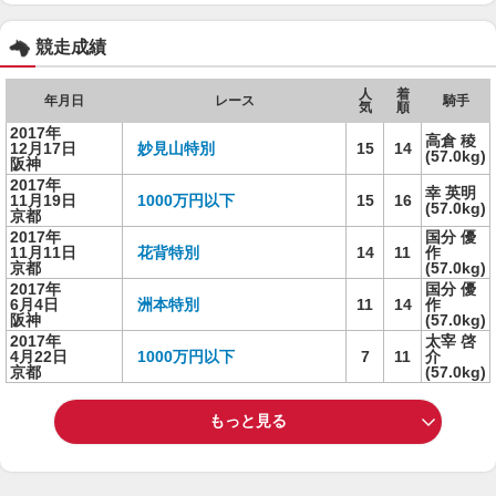
競走成績
人
着
年月日
レース
騎手
気
順
2017年
高倉 稜
12月17日
妙見山特別
15
14
(57.0kg)
阪神
2017年
幸 英明
11月19日
1000万円以下
15
16
(57.0kg)
京都
2017年
国分 優
11月11日
花背特別
14
11
作
京都
(57.0kg)
2017年
国分 優
6月4日
洲本特別
11
14
作
阪神
(57.0kg)
2017年
太宰 啓
4月22日
1000万円以下
7
11
介
京都
(57.0kg)
もっと見る