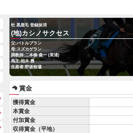
牡 黒鹿毛 登録抹消
(地)カシノサクセス
父:バトルプラン
母:スズカゲラン
調教師:二本柳 俊一 (美浦)
馬主:柏木 務
生産者:野坂牧場
賞金
獲得賞金
本賞金
付加賞金
収得賞金（平地）