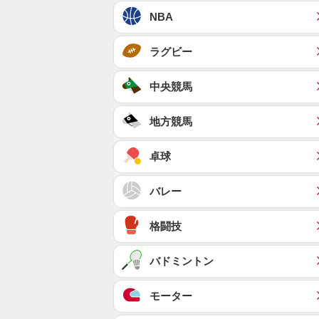
NBA
ラグビー
中央競馬
地方競馬
卓球
バレー
格闘技
バドミントン
モーター