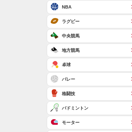
NBA
ラグビー
中央競馬
地方競馬
卓球
バレー
格闘技
バドミントン
モーター