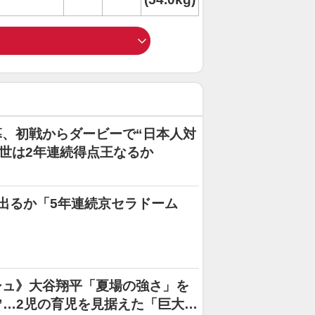
、初戦からダービーで“日本人対
綺世は2年連続得点王なるか
出るか「5年連続京セラドーム
シュ》大谷翔平「夏場の強さ」を
”…2児の育児を見据えた「巨大ベ