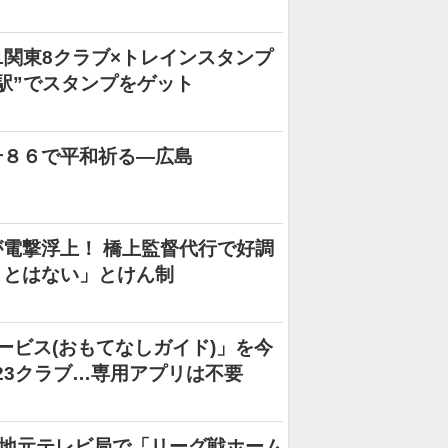
1関東8クラブ×トレインスタンプ
駅”でスタンプをゲット
号８６で平和祈る―広島
電撃浮上！ 橋上監督代行で好調
ことはない」とけん制
ービス(おもてなしガイド)」を今
計23クラブ…専用アプリは不要
、地元テレビ局で「リーグ戦ホーム