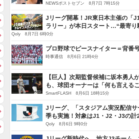
ントレーへの乗り換え」も
NEWSポストセブン 8月7日 7時15分
Jリーグ開幕！JR東日本主催の「J
ラリー」が本日スタート…“最寄り
Qoly 8月7日 6時0分
プロ野球でピースナイター＝背番
時事通信 8月6日 21時4分
【巨人】次期監督候補に坂本勇人が
も、球団オーナーは「何も言える
SmartFLASH 8月6日 18時15分
Jリーグ、「スタジアム実況配信サ
季も実施！対象はJ1・J2・J3の
Qoly 8月6日 9時0分
Jリーグ新時代へ…地方J3チーム