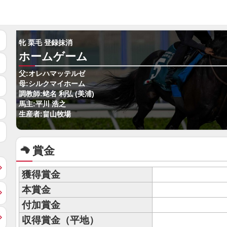
牝 栗毛 登録抹消
ホームゲーム
父:オレハマッテルゼ
母:シルクマイホーム
調教師:蛯名 利弘 (美浦)
馬主:平川 浩之
生産者:畠山牧場
賞金
獲得賞金
本賞金
付加賞金
収得賞金（平地）