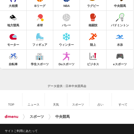
大相撲
Bリーグ
NBA
ラグビー
中央競馬
地方競馬
卓球
バレー
格闘技
バドミントン
モーター
フィギュア
ウィンター
陸上
水泳
自転車
学生スポーツ
Doスポーツ
ビジネス
eスポーツ
データ提供：日本中央競馬会
TOP
ニュース
天気
スポーツ
占い
すべて
スポーツ
中央競馬
サイトご利用にあたって