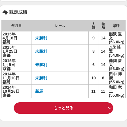
競走成績
人
着
年月日
レース
騎手
気
順
2015年
熊沢 重
4月18日
未勝利
9
14
文
福島
(56.0kg)
2015年
△岩崎
1月25日
未勝利
8
14
翼
京都
(54.0kg)
2015年
藤岡 康
1月5日
未勝利
6
14
太
京都
(56.0kg)
2014年
田中 博
11月16日
未勝利
10
8
康
福島
(55.0kg)
2014年
和田 竜
10月26日
新馬
11
11
二
京都
(55.0kg)
もっと見る