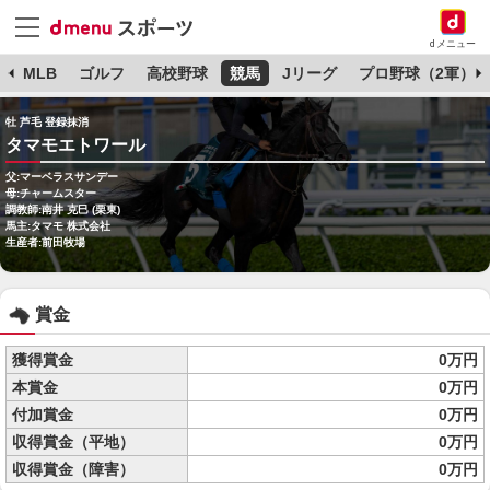
dメニュー
球
MLB
ゴルフ
高校野球
競馬
Jリーグ
プロ野球（2軍）
牡 芦毛 登録抹消
タマモエトワール
父:マーベラスサンデー
母:チャームスター
調教師:南井 克巳 (栗東)
馬主:タマモ 株式会社
生産者:前田牧場
賞金
獲得賞金
0万円
本賞金
0万円
付加賞金
0万円
収得賞金（平地）
0万円
収得賞金（障害）
0万円